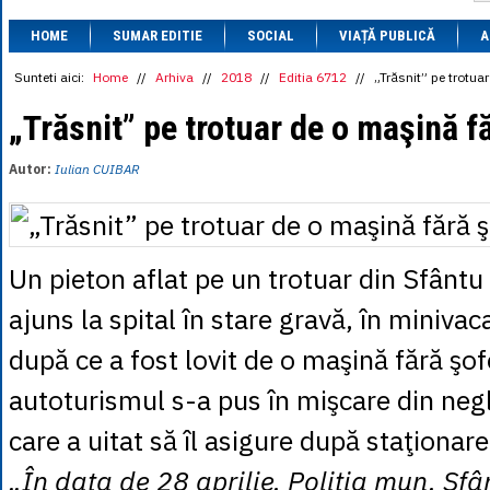
1 BRL
= 0.7714 
HOME
SUMAR EDITIE
SOCIAL
VIAȚĂ PUBLICĂ
1 CAD
= 3.1559 
A
1 CHF
= 5.2813 
1 CNY
= 0.6015 
Sunteti aici:
Home
//
Arhiva
//
2018
//
Editia 6712
//
„Trăsnit” pe trotua
1 CZK
= 0.1993 
1 DKK
= 0.6668 
„Trăsnit” pe trotuar de o maşină f
1 EGP
= 0.0860 
1 HUF
= 1.2223 
Autor:
Iulian CUIBAR
1 INR
= 0.0513 
1 JPY
= 3.0556 
1 KRW
= 0.3047 
1 MDL
= 0.2538 
1 MXN
= 0.2227 
Un pieton aflat pe un trotuar din Sfânt
1 NOK
= 0.4191 
1 NZD
= 2.6097 
ajuns la spital în stare gravă, în miniva
1 PLN
= 1.1646 
1 RSD
= 0.0425 
după ce a fost lovit de o maşină fără şof
1 RUB
= 0.0530 
1 SEK
= 0.4526 
autoturismul s-a pus în mişcare din negl
1 TRY
= 0.1141 
1 UAH
= 0.1048 
1 XDR
= 5.9383 
care a uitat să îl asigure după staţionare
1 ZAR
= 0.2318 
„În data de 28 aprilie, Poliţia mun. Sf