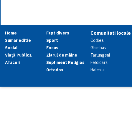
Comunitati locale
Home
Fapt divers
Sumar editie
Sport
Codlea
Social
Focus
Ghimbav
Viață Publică
Ziarul de mâine
Tarlungeni
Afaceri
Supliment Religios
Feldioara
Ortodox
Halchiu