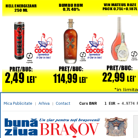
Mica Publicitate
Arhiva
Contact
|
|
Curs BNR
1 EUR
= 4.9774 
1 USD
= 4.3833 
1 GBP
= 5.8304 
1 XAU
= 464.461
1 AED
= 1.1933 
1 AUD
= 2.7957 
1 BGN
= 2.5449 