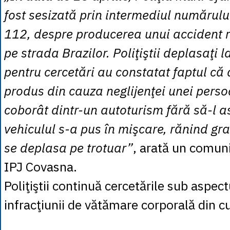
fost sesizată prin intermediul numărulu
112, despre producerea unui accident r
pe strada Brazilor. Poliţiştii deplasaţi l
pentru cercetări au constatat faptul că 
produs din cauza neglijenţei unei perso
coborât dintr-un autoturism fără să-l as
vehiculul s-a pus în mişcare, rănind gr
se deplasa pe trotuar”
, arată un comuni
IPJ Covasna.
Poliţiştii continuă cercetările sub aspectu
infracţiunii de vătămare corporală din c