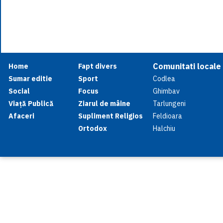
Comunitati locale
Home
Fapt divers
Sumar editie
Sport
Codlea
Social
Focus
Ghimbav
Viață Publică
Ziarul de mâine
Tarlungeni
Afaceri
Supliment Religios
Feldioara
Ortodox
Halchiu