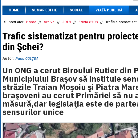
1 BRL
= 0.7714 
HOME
SUMAR EDITIE
SOCIAL
VIAȚĂ PUBLICĂ
1 CAD
= 3.1559 
A
1 CHF
= 5.2813 
1 CNY
= 0.6015 
Sunteti aici:
Home
//
Arhiva
//
2018
//
Editia 6708
//
Trafic sistematizat 
1 CZK
= 0.1993 
1 DKK
= 0.6668 
Trafic sistematizat pentru proiect
1 EGP
= 0.0860 
din Şchei?
1 HUF
= 1.2223 
1 INR
= 0.0513 
1 JPY
= 3.0556 
Autor:
Radu COLȚEA
1 KRW
= 0.3047 
1 MDL
= 0.2538 
Un ONG a cerut Biroului Rutier din P
1 MXN
= 0.2227 
Municipiului Braşov să instituie sen
1 NOK
= 0.4191 
1 NZD
= 2.6097 
străzile Traian Moşoiu şi Piatra Mar
1 PLN
= 1.1646 
braşoveni au cerut Primăriei să nu 
1 RSD
= 0.0425 
1 RUB
= 0.0530 
măsură,dar legislaţia este de parte
1 SEK
= 0.4526 
sensurilor unice
1 TRY
= 0.1141 
1 UAH
= 0.1048 
1 XDR
= 5.9383 
1 ZAR
= 0.2318 