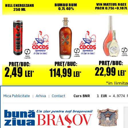
Mica Publicitate
Arhiva
Contact
|
|
Curs BNR
1 EUR
= 4.9774 
1 USD
= 4.3833 
1 GBP
= 5.8304 
1 XAU
= 464.461
1 AED
= 1.1933 
1 AUD
= 2.7957 
1 BGN
= 2.5449 