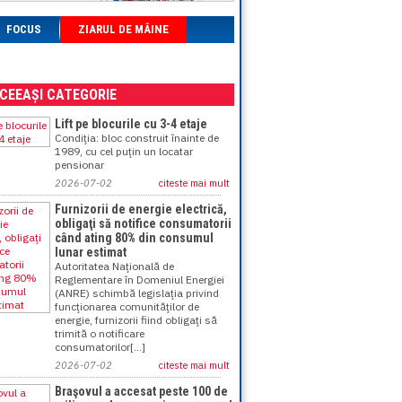
FOCUS
ZIARUL DE MÂINE
ACEEAȘI CATEGORIE
Lift pe blocurile cu 3-4 etaje
Condiţia: bloc construit înainte de
1989, cu cel puţin un locatar
pensionar
2026-07-02
citeste mai mult
Furnizorii de energie electrică,
obligaţi să notifice consumatorii
când ating 80% din consumul
lunar estimat
Autoritatea Naţională de
Reglementare în Domeniul Energiei
(ANRE) schimbă legislaţia privind
funcţionarea comunităţilor de
energie, furnizorii fiind obligaţi să
trimită o notificare
consumatorilor[...]
2026-07-02
citeste mai mult
Braşovul a accesat peste 100 de