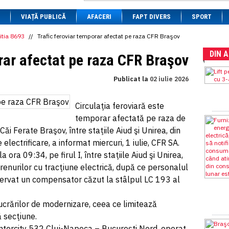
1 BRL
= 0.7714 RON
VIAȚĂ PUBLICĂ
1 CAD
= 3.1559 RON
AFACERI
FAPT DIVERS
SPORT
1 CHF
= 5.2813 RON
1 CNY
= 0.6015 RON
itia 8693
//
Trafic feroviar temporar afectat pe raza CFR Braşov
1 CZK
= 0.1993 RON
DIN 
1 DKK
= 0.6668 RON
rar afectat pe raza CFR Braşov
1 EGP
= 0.0860 RON
1 HUF
= 1.2223 RON
Publicat la
02 iulie 2026
1 INR
= 0.0513 RON
1 JPY
= 3.0556 RON
1 KRW
= 0.3047 RON
Circulaţia feroviară este
1 MDL
= 0.2538 RON
temporar afectată pe raza de
1 MXN
= 0.2227 RON
1 NOK
= 0.4191 RON
ăi Ferate Braşov, între staţiile Aiud şi Unirea, din
1 NZD
= 2.6097 RON
 electrificare, a informat miercuri, 1 iulie, CFR SA.
1 PLN
= 1.1646 RON
 ora 09:34, pe firul I, între staţiile Aiud şi Unirea,
1 RSD
= 0.0425 RON
1 RUB
= 0.0530 RON
trenurilor cu tracţiune electrică, după ce personalul
1 SEK
= 0.4526 RON
bservat un compensator căzut la stâlpul LC 193 al
1 TRY
= 0.1141 RON
1 UAH
= 0.1048 RON
1 XDR
= 5.9383 RON
lucrărilor de modernizare, ceea ce limitează
1 ZAR
= 0.2318 RON
 secţiune.
 Intercity 532 Cluj-Napoca – Bucureşti Nord, operat