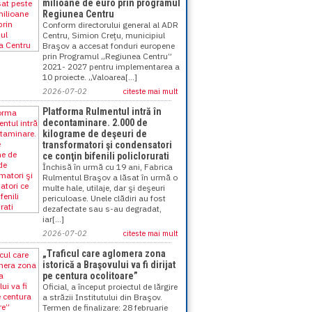
milioane de euro prin programul
Regiunea Centru
Conform directorului general al ADR
Centru, Simion Creţu, municipiul
Braşov a accesat fonduri europene
prin Programul „Regiunea Centru”
2021- 2027 pentru implementarea a
10 proiecte. „Valoarea[...]
2026-07-02
citeste mai mult
Platforma Rulmentul intră în
decontaminare. 2.000 de
kilograme de deşeuri de
transformatori şi condensatori
ce conţin bifenili policlorurati
Închisă în urmă cu 19 ani, Fabrica
Rulmentul Braşov a lăsat în urmă o
multe hale, utilaje, dar şi deşeuri
periculoase. Unele clădiri au fost
dezafectate sau s-au degradat,
iar[...]
2026-07-02
citeste mai mult
„Traficul care aglomera zona
istorică a Braşovului va fi dirijat
pe centura ocolitoare”
Oficial, a început proiectul de lărgire
a străzii Institutului din Braşov.
Termen de finalizare: 28 februarie