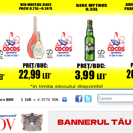
urs BNR
1 EUR
= 4.9774 RON
1 USD
= 4.3833 RON
1 GBP
= 5.8304 RON
1 XAU
= 464.4611 RON
1 AED
= 1.1933 RON
1 AUD
= 2.7957 RON
1 BGN
= 2.5449 RON