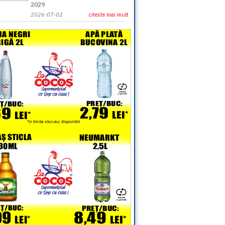
2029
2026-07-02
citeste mai mult