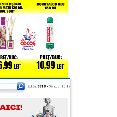
Editia
8718 -
06 aug
15:19