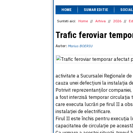
HOME
SUMAR EDITIE
SOCIAL
Sunteti aici:
Home
//
Arhiva
//
2026
//
Ed
Trafic feroviar tempo
Autor:
Marius BOERIU
activitate a Sucursalei Regionale de C
cauza unei defecţiuni la instalaţia de
Potrivit reprezentanţilor companiei, la
a fost interzisă temporar circulaţia 
care executa lucrări pe firul II a o
instalaţiei de electrificare.
Firul II este închis pentru execuţia 
capacitatea de circulaţie pe această
Ca urmare a acestei situaţii, trenul