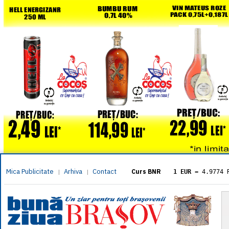
Mica Publicitate
Arhiva
Contact
|
|
Curs BNR
1 EUR
= 4.9774 
1 USD
= 4.3833 
1 GBP
= 5.8304 
1 XAU
= 464.461
1 AED
= 1.1933 
1 AUD
= 2.7957 
1 BGN
= 2.5449 