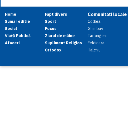
Comunitati locale
Home
Fapt divers
Sumar editie
Sport
Codlea
Social
Focus
Ghimbav
Viață Publică
Ziarul de mâine
Tarlungeni
Afaceri
Supliment Religios
Feldioara
Ortodox
Halchiu