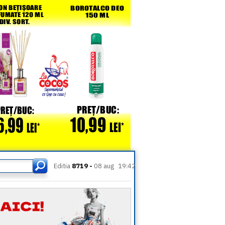
Editia
8719 -
08 aug
19:42