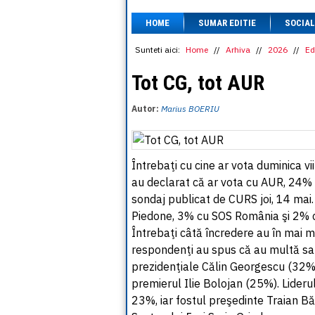
HOME
SUMAR EDITIE
SOCIAL
Sunteti aici:
Home
//
Arhiva
//
2026
//
Ed
Tot CG, tot AUR
Autor:
Marius BOERIU
Întrebaţi cu cine ar vota duminica v
au declarat că ar vota cu AUR, 24%
sondaj publicat de CURS joi, 14 ma
Piedone, 3% cu SOS România şi 2% cu
Întrebaţi câtă încredere au în mai mu
respondenţi au spus că au multă sau
prezidenţiale Călin Georgescu (32%
premierul Ilie Bolojan (25%). Lider
23%, iar fostul preşedinte Traian Bă