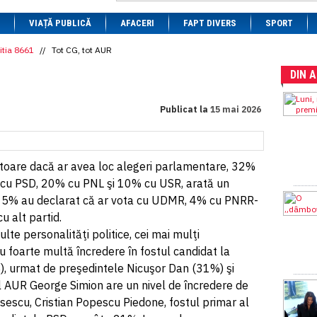
1 BRL
= 0.7714 RON
VIAȚĂ PUBLICĂ
1 CAD
= 3.1559 RON
AFACERI
FAPT DIVERS
SPORT
1 CHF
= 5.2813 RON
1 CNY
= 0.6015 RON
itia 8661
//
Tot CG, tot AUR
1 CZK
= 0.1993 RON
DIN 
1 DKK
= 0.6668 RON
1 EGP
= 0.0860 RON
1 HUF
= 1.2223 RON
Publicat la
15 mai 2026
1 INR
= 0.0513 RON
1 JPY
= 3.0556 RON
1 KRW
= 0.3047 RON
1 MDL
= 0.2538 RON
1 MXN
= 0.2227 RON
iitoare dacă ar avea loc alegeri parlamentare, 32%
1 NOK
= 0.4191 RON
 cu PSD, 20% cu PNL şi 10% cu USR, arată un
1 NZD
= 2.6097 RON
i. 5% au declarat că ar vota cu UDMR, 4% cu PNRR-
1 PLN
= 1.1646 RON
1 RSD
= 0.0425 RON
 alt partid.
1 RUB
= 0.0530 RON
lte personalităţi politice, cei mai mulţi
1 SEK
= 0.4526 RON
 foarte multă încredere în fostul candidat la
1 TRY
= 0.1141 RON
1 UAH
= 0.1048 RON
), urmat de preşedintele Nicuşor Dan (31%) şi
1 XDR
= 5.9383 RON
ul AUR George Simion are un nivel de încredere de
1 ZAR
= 0.2318 RON
sescu, Cristian Popescu Piedone, fostul primar al