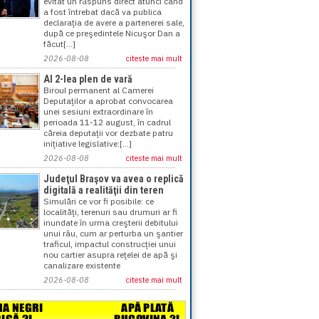
evitat un răspuns direct atunci când
a fost întrebat dacă va publica
declaraţia de avere a partenerei sale,
după ce preşedintele Nicuşor Dan a
făcut[...]
2026-08-08
citeste mai mult
Al 2-lea plen de vară
Biroul permanent al Camerei
Deputaţilor a aprobat convocarea
unei sesiuni extraordinare în
perioada 11-12 august, în cadrul
căreia deputaţii vor dezbate patru
iniţiative legislative:[...]
2026-08-08
citeste mai mult
Judeţul Braşov va avea o replică
digitală a realităţii din teren
Simulări ce vor fi posibile: ce
localităţi, terenuri sau drumuri ar fi
inundate în urma creşterii debitului
unui râu, cum ar perturba un şantier
traficul, impactul construcţiei unui
nou cartier asupra reţelei de apă şi
canalizare existente
2026-08-08
citeste mai mult