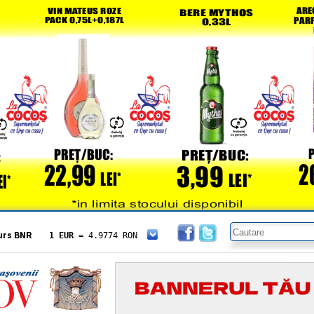
urs BNR
1 EUR
= 4.9774 RON
1 USD
= 4.3833 RON
1 GBP
= 5.8304 RON
1 XAU
= 464.4611 RON
1 AED
= 1.1933 RON
1 AUD
= 2.7957 RON
1 BGN
= 2.5449 RON