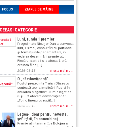
FOCUS
ZIARUL DE MÂINE
ACEEAȘI CATEGORIE
Luni, runda 1 premier
Preşedintele Nicuşor Dan a convocat
luni, 18 mai, consultări cu partidele
şi formaţiunile parlamentare, în
vederea desemnării premierului.
Fiecărui partid i s-a alocat 1 oră,
ordinea fiind:[...]
2026-05-15
citeste mai mult
O „dâmboviţeană”
Fostul preşedinte Traian Băsescu
contestă teoria implicării Rusiei în
anularea alegerilor: „Nimic legat de
ruşi... O afacere dâmboviţeană”.
„Toţi o ţineau cu ruşii[...]
2026-05-15
citeste mai mult
Legea-i doar pentru neveste,
şefii ţării, în concubinaj
Premierul interimar Ilie Bolojan a