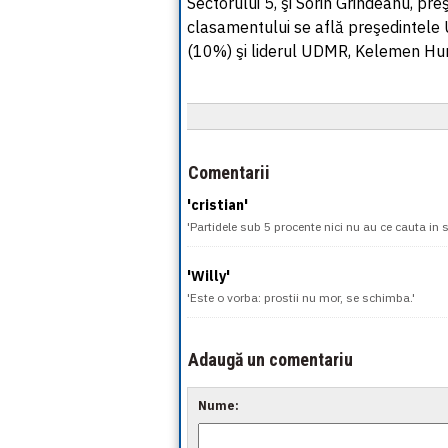
Sectorului 5, şi Sorin Grindeanu, pr
clasamentului se află preşedintele U
(10%) şi liderul UDMR, Kelemen Hu
Comentarii
'cristian'
'Partidele sub 5 procente nici nu au ce cauta in 
'Willy'
'Este o vorba: prostii nu mor, se schimba.'
Adaugă un comentariu
Nume: