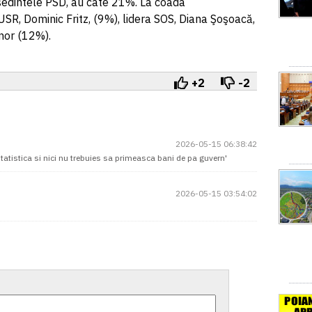
eşedintele PSD, au câte 21%. La coada
SR, Dominic Fritz, (9%), lidera SOS, Diana Şoşoacă,
nor (12%).
+2
-2
2026-05-15 06:38:42
statistica si nici nu trebuies sa primeasca bani de pa guvern'
2026-05-15 03:54:02