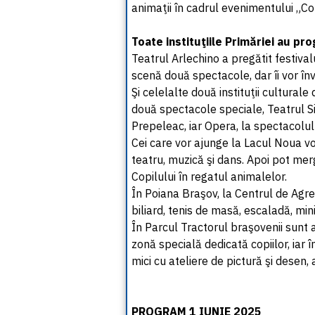
animaţii în cadrul evenimentului „Cop
Toate instituţiile Primăriei au pr
Teatrul Arlechino a pregătit festival
scenă două spectacole, dar îi vor în
Şi celelalte două instituţii culturale 
două spectacole speciale, Teatrul S
Prepeleac, iar Opera, la spectacolul
Cei care vor ajunge la Lacul Noua vor 
teatru, muzică şi dans. Apoi pot me
Copilului în regatul animalelor.
În Poiana Braşov, la Centrul de Agre
biliard, tenis de masă, escaladă, mini
În Parcul Tractorul braşovenii sunt a
zonă specială dedicată copiilor, iar î
mici cu ateliere de pictură şi desen, 
PROGRAM 1 IUNIE 2025