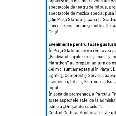
organizate în mai multe zone ale ora
spectacole de teatru de păpuşi, proie
spectacole de muzică special pusă î
„Din Piaţa Sfatului şi până la Grădi
concerte, concursuri şi multe alte s
Ghiţă.
Evenimente pentru toate gusturi
În Piaţa Sfatului, cei mici vor avea
,,Festivalul copiilor mici şi mari” şi,
Marathon” au pregătit un turn de esca
Cei mici sunt aşteptaţi şi în Piaţa Sf.
Lighting, Comprest şi Serviciul Salva
asemenea, tot aici, Filarmonica Braş
lupul”.
În zona de promenadă a Parcului Tit
toate aspectele sale, de la administr
ediţie a „Orăşelului copiilor”.
Centrul Cultural Apollonia îi aşteaptă