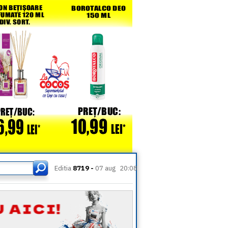
Editia
8719 -
07 aug
20:08