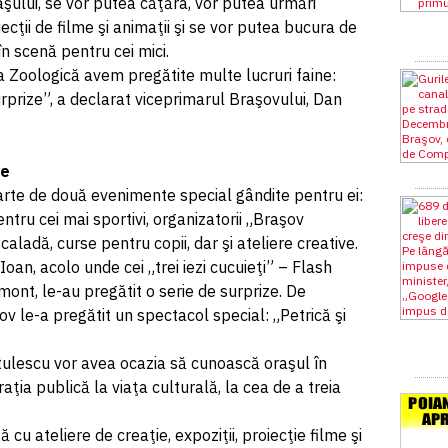
şului, se vor putea căţăra, vor putea urmări
cţii de filme şi animaţii şi se vor putea bucura de
n scenă pentru cei mici.
na Zoologică avem pregătite multe lucruri faine:
urprize”, a declarat viceprimarul Braşovului, Dan
le
 parte de două evenimente special gândite pentru ei:
 pentru cei mai sportivi, organizatorii „Braşov
ladă, curse pentru copii, dar şi ateliere creative.
 Ioan, acolo unde cei „trei iezi cucuieţi” – Flash
mont, le-au pregătit o serie de surprize. De
ov le-a pregătit un spectacol special: „Petrică şi
ulescu vor avea ocazia să cunoască oraşul în
aţia publică la viaţa culturală, la cea de a treia
 cu ateliere de creaţie, expoziţii, proiecţie filme şi