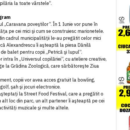
ilăria la toate vârstele“.
ogram
ul ,,Caravana poveştilor”. În 1 Iunie vor pune în
văţa pe cei mici şi cum se construiesc marionetele.
din cadrul municipalităţii le-au pregătit celor mici
ică Alexandrescu îi aşteaptă la piesa Dănilă
 de balet pentru copii „Petrică şi lupul”.
intra în „Universul copilăriei”, cu ateliere creative,
rge la Grădina Zoologică, care sărbătoreşte Ziua
ment, copiii vor avea acces gratuit la bowling,
golf, şah şi jocuri electronice.
şteptaţi la Street Food Festival, care a pregătit o
n alt loc din parc, un alt partener îi aşteaptă pe cei
activităţi muzicale şi multe altele.