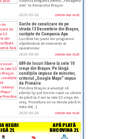
Surpriză pregătită pentru „Pasagerul
zilei” la Aeroportul Braşov
2025-05-26
citeste mai mult
Gurile de canalizare de pe
strada 13 Decembrie din Braşov,
curăţate de Compania Apa
Lucrările fac parte din programul
săptămânal de intervenţii al
operatorului
2026-08-06
citeste mai mult
689 de locuri libere la cele 10
creşe din Braşov. Pe lângă
condiţiile impuse de minister,
criteriul „Google Maps” impus
de Primărie
Primăria Braşov a anunţat că
părinţii îşi pot înscrie copiii cu vârsta
de până la 3 ani la cele 10 creşe din
oraş. Procedura se va derula până în
data de[...]
2025-05-26
citeste mai mult