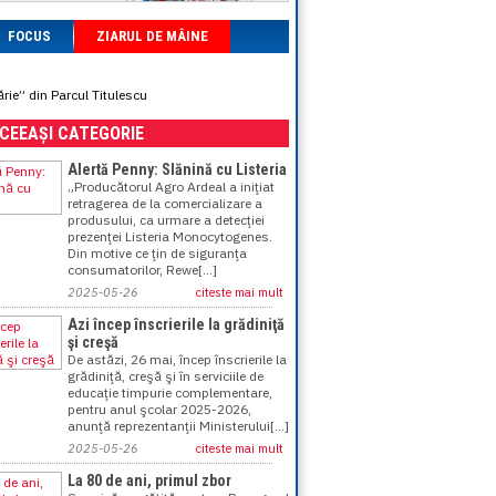
FOCUS
ZIARUL DE MÂINE
rie” din Parcul Titulescu
ACEEAȘI CATEGORIE
Alertă Penny: Slănină cu Listeria
„Producătorul Agro Ardeal a iniţiat
retragerea de la comercializare a
produsului, ca urmare a detecţiei
prezenţei Listeria Monocytogenes.
Din motive ce ţin de siguranţa
consumatorilor, Rewe[...]
2025-05-26
citeste mai mult
Azi încep înscrierile la grădiniţă
şi creşă
De astăzi, 26 mai, încep înscrierile la
grădiniţă, creşă şi în serviciile de
educaţie timpurie complementare,
pentru anul şcolar 2025-2026,
anunţă reprezentanţii Ministerului[...]
2025-05-26
citeste mai mult
La 80 de ani, primul zbor