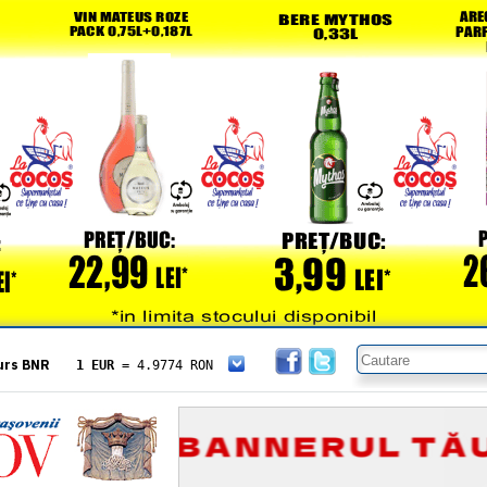
urs BNR
1 EUR
= 4.9774 RON
1 USD
= 4.3833 RON
1 GBP
= 5.8304 RON
1 XAU
= 464.4611 RON
1 AED
= 1.1933 RON
1 AUD
= 2.7957 RON
1 BGN
= 2.5449 RON