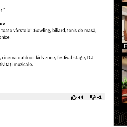
or”
şov
e toate vârstele”:Bowling, biliard, tenis de masă,
onice.
 cinema outdoor, kids zone, festival stage, D.J.
tivităţi muzicale.
+4
-1