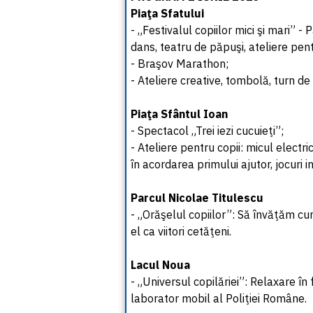
Piaţa Sfatului
- „Festivalul copiilor mici şi mari” -
dans, teatru de păpuşi, ateliere pent
- Braşov Marathon;
- Ateliere creative, tombolă, turn de
Piaţa Sfântul Ioan
- Spectacol „Trei iezi cucuieţi”;
- Ateliere pentru copii: micul electri
în acordarea primului ajutor, jocuri i
Parcul Nicolae Titulescu
- „Orăşelul copiilor”: Să învăţăm c
el ca viitori cetăţeni.
Lacul Noua
- „Universul copilăriei”: Relaxare în 
laborator mobil al Poliţiei Române.