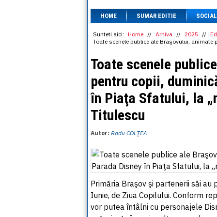
HOME
SUMAR EDITIE
SOCIAL
Sunteti aici:
Home
//
Arhiva
//
2025
//
Ed
Toate scenele publice ale Braşovului, animate pe
Toate scenele publice
pentru copii, duminic
în Piaţa Sfatului, la 
Titulescu
Autor:
Radu COLŢEA
Primăria Braşov şi partenerii săi au
Iunie, de Ziua Copilului. Conform rep
vor putea întâlni cu personajele Disn