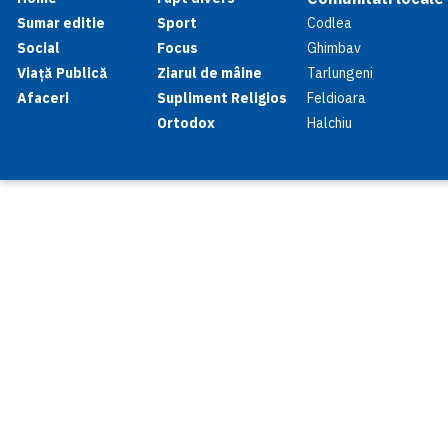
Sumar editie
Sport
Codlea
Social
Focus
Ghimbav
Viață Publică
Ziarul de mâine
Tarlungeni
Afaceri
Supliment Religios
Feldioara
Ortodox
Halchiu