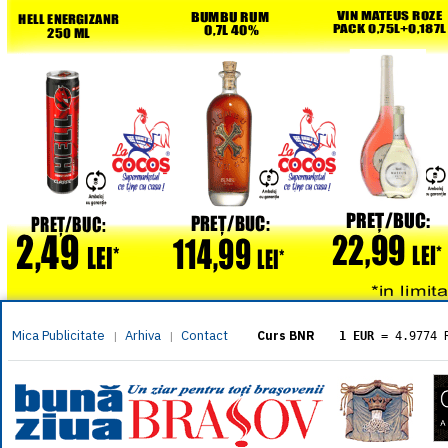
Mica Publicitate
Arhiva
Contact
|
|
Curs BNR
1 EUR
= 4.9774 
1 USD
= 4.3833 
1 GBP
= 5.8304 
1 XAU
= 464.461
1 AED
= 1.1933 
1 AUD
= 2.7957 
1 BGN
= 2.5449 