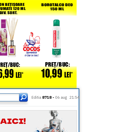
Editia
8718 -
06 aug
21:54