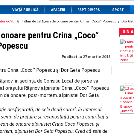
1 BRL
= 0.7714 RON
VIAȚĂ PUBLICĂ
1 CAD
= 3.1559 RON
AFACERI
FAPT DIVERS
SPORT
1 CHF
= 5.2813 RON
1 CNY
= 0.6015 RON
itia 6690
//
Titluri de cetăţean de onoare pentru Crina „Coco” Popescu şi Dor G
1 CZK
= 0.1993 RON
DIN 
1 DKK
= 0.6668 RON
e onoare pentru Crina „Coco”
1 EGP
= 0.0860 RON
1 HUF
= 1.2223 RON
 Popescu
1 INR
= 0.0513 RON
1 JPY
= 3.0556 RON
Publicat la
27 martie 2018
1 KRW
= 0.3047 RON
1 MDL
= 0.2538 RON
1 MXN
= 0.2227 RON
1 NOK
= 0.4191 RON
1 NZD
= 2.6097 RON
şnov, în şedinţa de Consiliu Local de joi se va
1 PLN
= 1.1646 RON
 al oraşului Râşnov alpinistei Crina „Coco” Popescu
1 RSD
= 0.0425 RON
ean de onoare, post-mortem, alpinistei Dor Geta
1 RUB
= 0.0530 RON
1 SEK
= 0.4526 RON
1 TRY
= 0.1141 RON
ţie desfăşurată, de cele două surori, în interesul
1 UAH
= 0.1048 RON
 semn de preţuire şi recunoştinţă pentru contribuţia
1 XDR
= 5.9383 RON
1 ZAR
= 0.2318 RON
ăţean de onoare alpinistei Crina Coco Popescu şi
ortem, alpinistei Dor Geta Popescu. Cred că este de