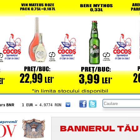
urs BNR
1 EUR
= 4.9774 RON
1 USD
= 4.3833 RON
1 GBP
= 5.8304 RON
1 XAU
= 464.4611 RON
1 AED
= 1.1933 RON
1 AUD
= 2.7957 RON
1 BGN
= 2.5449 RON