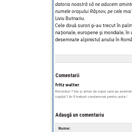
datoria noastră să ne aducem aminte 
numele oraşului Râşnov, pe cele mai 
Liviu Butnariu.
Cele două surori şi-au trecut în pal
naţionale, europene şi mondiale, în u
desemnate alpinistul anului în Româ
Comentarii
fritz walter
Recorduri ? Vai și amar de copiii care au aseme
copilul ? Ar fi trebuit condamnat pentru asta !
Adaugă un comentariu
Nume: