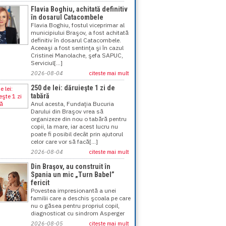
Flavia Boghiu, achitată definitiv
în dosarul Catacombele
Flavia Boghiu, fostul viceprimar al
municipiului Braşov, a fost achitată
definitiv în dosarul Catacombele.
Aceeaşi a fost sentinţa şi în cazul
Cristinei Manolache, şefa SAPUC,
Serviciul[...]
2026-08-04
citeste mai mult
250 de lei: dăruieşte 1 zi de
tabără
Anul acesta, Fundaţia Bucuria
Darului din Braşov vrea să
organizeze din nou o tabără pentru
copii, la mare, iar acest lucru nu
poate fi posibil decât prin ajutorul
celor care vor să facă[...]
2026-08-04
citeste mai mult
Din Braşov, au construit în
Spania un mic „Turn Babel”
fericit
Povestea impresionantă a unei
familii care a deschis şcoala pe care
nu o găsea pentru propriul copil,
diagnosticat cu sindrom Asperger
2026-08-05
citeste mai mult