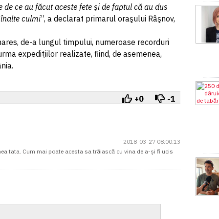
de ce au făcut aceste fete şi de faptul că au dus
înalte culmi
”, a declarat primarul oraşului Râşnov,
mares, de-a lungul timpului, numeroase recorduri
rma expediţiilor realizate, fiind, de asemenea,
nia.
+0
-1
2018-03-27 08:00:13
nea tata. Cum mai poate acesta sa trăiască cu vina de a-și fi ucis