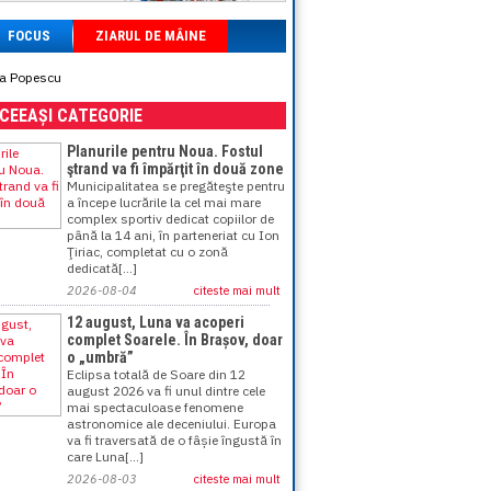
FOCUS
ZIARUL DE MÂINE
eta Popescu
ACEEAȘI CATEGORIE
Planurile pentru Noua. Fostul
ştrand va fi împărţit în două zone
Municipalitatea se pregăteşte pentru
a începe lucrările la cel mai mare
complex sportiv dedicat copiilor de
până la 14 ani, în parteneriat cu Ion
Ţiriac, completat cu o zonă
dedicată[...]
2026-08-04
citeste mai mult
12 august, Luna va acoperi
complet Soarele. În Brașov, doar
o „umbră”
Eclipsa totală de Soare din 12
august 2026 va fi unul dintre cele
mai spectaculoase fenomene
astronomice ale deceniului. Europa
va fi traversată de o fâșie îngustă în
care Luna[...]
2026-08-03
citeste mai mult