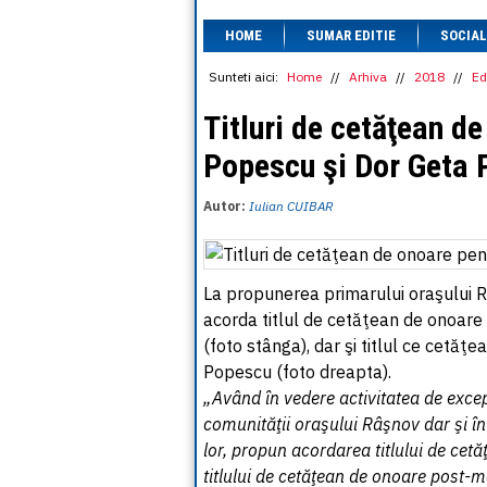
HOME
SUMAR EDITIE
SOCIAL
Sunteti aici:
Home
//
Arhiva
//
2018
//
Ed
Titluri de cetăţean d
Popescu şi Dor Geta
Autor:
Iulian CUIBAR
La propunerea primarului oraşului Râ
acorda titlul de cetăţean de onoare
(foto stânga), dar şi titlul ce cetăţ
Popescu (foto dreapta).
„Având în vedere activitatea de excep
comunităţii oraşului Râşnov dar şi în
lor, propun acordarea titlului de cet
titlului de cetăţean de onoare post-m