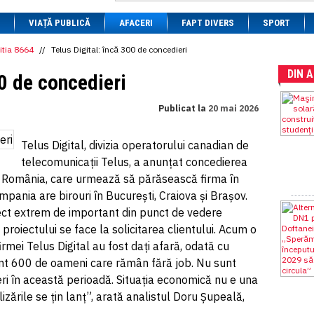
1 BRL
= 0.7714 RON
VIAȚĂ PUBLICĂ
1 CAD
= 3.1559 RON
AFACERI
FAPT DIVERS
SPORT
1 CHF
= 5.2813 RON
1 CNY
= 0.6015 RON
itia 8664
//
Telus Digital: încă 300 de concedieri
1 CZK
= 0.1993 RON
DIN 
1 DKK
= 0.6668 RON
00 de concedieri
1 EGP
= 0.0860 RON
1 HUF
= 1.2223 RON
Publicat la
20 mai 2026
1 INR
= 0.0513 RON
1 JPY
= 3.0556 RON
1 KRW
= 0.3047 RON
Telus Digital, divizia operatorului canadian de
1 MDL
= 0.2538 RON
telecomunicații Telus, a anunțat concedierea
1 MXN
= 0.2227 RON
1 NOK
= 0.4191 RON
in România, care urmează să părăsească firma în
1 NZD
= 2.6097 RON
pania are birouri în București, Craiova și Brașov.
1 PLN
= 1.1646 RON
ect extrem de important din punct de vedere
1 RSD
= 0.0425 RON
1 RUB
= 0.0530 RON
 proiectului se face la solicitarea clientului. Acum o
1 SEK
= 0.4526 RON
irmei Telus Digital au fost dați afară, odată cu
1 TRY
= 0.1141 RON
Sunt 600 de oameni care rămân fără job. Nu sunt
1 UAH
= 0.1048 RON
1 XDR
= 5.9383 RON
eri în această perioadă. Situația economică nu e una
1 ZAR
= 0.2318 RON
ilizările se țin lanț”, arată analistul Doru Șupeală,