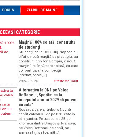
FOCUS
ZIARUL DE MÂINE
ACEEAȘI CATEGORIE
Maşină 100% solară, construită
de studenţi
Studenţii de la UBB Cluj-Napoca au
bifat o nouă reuşită de prestigiu: au
construit, prin forţe proprii, o nouă
maşină cu încărcare solară, cu care
vor participa la competiţii
internaţionale[...]
2026-05-20
citeste mai mult
Alternativa la DN1 pe Valea
Doftanei: „Sperăm ca la
începutul anului 2029 să putem
circula”
Şoseaua care ar trebui să pună
capăt calvarului de pe DN1 este în
plin şantier. Pe traseul de 25 de
kilometri dintre Braşov şi Prahova,
pe Valea Doftanei, se sapă, se
armează şi se toarnă[...]