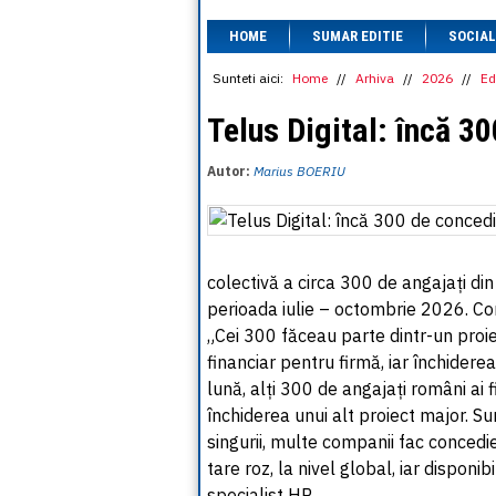
HOME
SUMAR EDITIE
SOCIAL
Sunteti aici:
Home
//
Arhiva
//
2026
//
Ed
Telus Digital: încă 3
Autor:
Marius BOERIU
colectivă a circa 300 de angajați d
perioada iulie – octombrie 2026. Com
„Cei 300 făceau parte dintr-un proi
financiar pentru firmă, iar închiderea
lună, alți 300 de angajați români ai f
închiderea unui alt proiect major. 
singurii, multe companii fac concedi
tare roz, la nivel global, iar disponib
specialist HR.