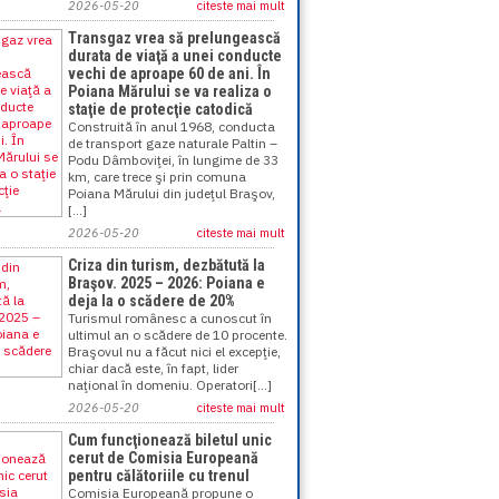
2026-05-20
citeste mai mult
Transgaz vrea să prelungească
durata de viaţă a unei conducte
vechi de aproape 60 de ani. În
Poiana Mărului se va realiza o
staţie de protecţie catodică
Construită în anul 1968, conducta
de transport gaze naturale Paltin –
Podu Dâmboviţei, în lungime de 33
km, care trece şi prin comuna
Poiana Mărului din judeţul Braşov,
[...]
2026-05-20
citeste mai mult
Criza din turism, dezbătută la
Braşov. 2025 – 2026: Poiana e
deja la o scădere de 20%
Turismul românesc a cunoscut în
ultimul an o scădere de 10 procente.
Braşovul nu a făcut nici el excepţie,
chiar dacă este, în fapt, lider
naţional în domeniu. Operatori[...]
2026-05-20
citeste mai mult
Cum funcţionează biletul unic
cerut de Comisia Europeană
pentru călătoriile cu trenul
Comisia Europeană propune o