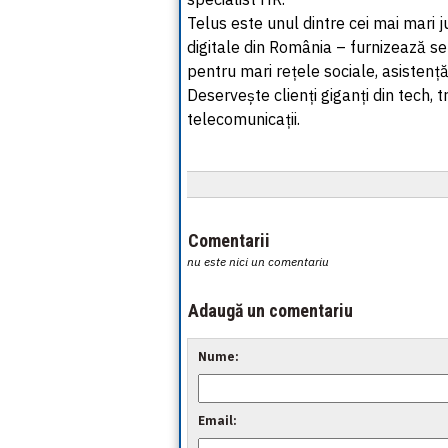
Telus este unul dintre cei mai mari j
digitale din România – furnizează ser
pentru mari rețele sociale, asistență t
Deservește clienți giganți din tech, t
telecomunicații.
Comentarii
nu este nici un comentariu
Adaugă un comentariu
Nume:
Email: