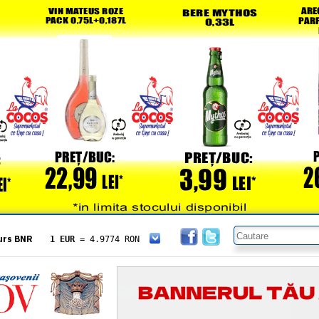
urs BNR
1 EUR
= 4.9774 RON
1 USD
= 4.3833 RON
1 GBP
= 5.8304 RON
1 XAU
= 464.4611 RON
1 AED
= 1.1933 RON
1 AUD
= 2.7957 RON
1 BGN
= 2.5449 RON