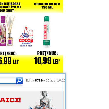
Editia
8719 -
08 aug
19:13