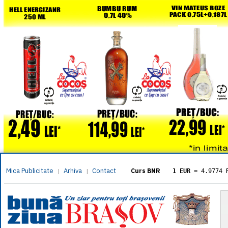
Mica Publicitate
Arhiva
Contact
|
|
Curs BNR
1 EUR
= 4.9774 
1 USD
= 4.3833 
1 GBP
= 5.8304 
1 XAU
= 464.461
1 AED
= 1.1933 
1 AUD
= 2.7957 
1 BGN
= 2.5449 