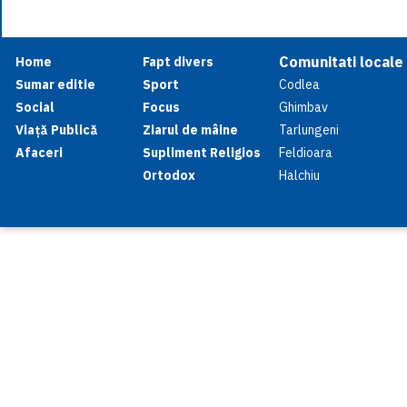
Comunitati locale
Home
Fapt divers
Sumar editie
Sport
Codlea
Social
Focus
Ghimbav
Viață Publică
Ziarul de mâine
Tarlungeni
Afaceri
Supliment Religios
Feldioara
Ortodox
Halchiu