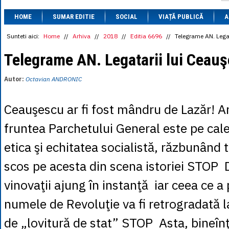
1 BRL
= 0.7714 
HOME
SUMAR EDITIE
SOCIAL
VIAȚĂ PUBLICĂ
1 CAD
= 3.1559 
A
1 CHF
= 5.2813 
1 CNY
= 0.6015 
Sunteti aici:
Home
//
Arhiva
//
2018
//
Editia 6696
//
Telegrame AN. Lega
1 CZK
= 0.1993 
1 DKK
= 0.6668 
Telegrame AN. Legatarii lui Ceau
1 EGP
= 0.0860 
1 HUF
= 1.2223 
Autor:
Octavian ANDRONIC
1 INR
= 0.0513 
1 JPY
= 3.0556 
1 KRW
= 0.3047 
Ceauşescu ar fi fost mândru de Lazăr! A
1 MDL
= 0.2538 
1 MXN
= 0.2227 
fruntea Parchetului General este pe cal
1 NOK
= 0.4191 
1 NZD
= 2.6097 
etica şi echitatea socialistă, răzbunând t
1 PLN
= 1.1646 
1 RSD
= 0.0425 
scos pe acesta din scena istoriei STOP 
1 RUB
= 0.0530 
1 SEK
= 0.4526 
vinovaţii ajung în instanţă iar ceea ce a 
1 TRY
= 0.1141 
1 UAH
= 0.1048 
numele de Revoluţie va fi retrogradată l
1 XDR
= 5.9383 
1 ZAR
= 0.2318 
de „lovitură de stat” STOP Asta, bineîn