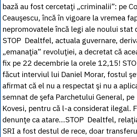
bază au fost cercetaţi „criminalii”: pe Co
Ceauşescu, încă în vigoare la vremea fap
nepromovatele încă legi ale noului stat
STOP Dealtfel, actuala guvernare, deriva
„emanaţia” revoluţiei, a decretat că acea
fix pe 22 decembrie la orele 12,15! ST
făcut interviul lui Daniel Morar, fostul ş
afirmat că el nu a respectat şi nu a aplic
semnat de şefa Parchetului General, p
Kovesi, pentru că l-a considerat ilegal. F
denunţe ca atare...STOP Dealtfel, relaţi
SRI a fost destul de rece, doar transferu