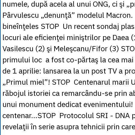
numele, după acela al unui ONG, ci şi „pr
Pârvulescu „denunţă” modelul Macron. 
bineînţeles STOP Un recent sondaj plas
locuri ale eficienţei miniştrilor pe Daea 
Vasilescu (2) şi Meleşcanu/Fifor (3) S
primului loc a fost co-părtaş la cea mai
de 1 aprilie: lansarea la un post TV a pr
„Primul miel”! STOP Centenarul marii Un
răbojul istoriei ca remarcându-se prin a
unui monument dedicat evenimentului! P
centenar...STOP Protocolul SRI - DNA pr
revelaţii în serie asupra tehnicii prin car