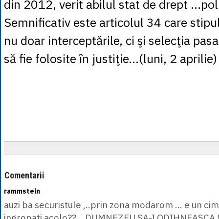
din 2012, verit abilul stat de drept ...pol
Semnificativ este articolul 34 care stip
nu doar interceptările, ci şi selecţia pa
să fie folosite în justiţie...(luni, 2 aprilie)
Comentarii
rammstein
auzi ba securistule ,..prin zona modarom ... e un cimit
ingropati acolo??....DUMNEZEU SA-I ODIHNEASCA !!..