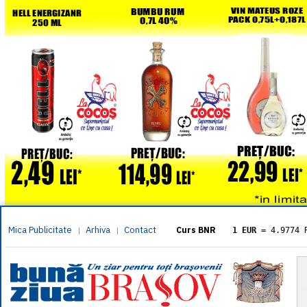
Mica Publicitate
Arhiva
Contact
|
|
Curs BNR
1 EUR
= 4.9774 
1 USD
= 4.3833 
1 GBP
= 5.8304 
1 XAU
= 464.461
1 AED
= 1.1933 
1 AUD
= 2.7957 
1 BGN
= 2.5449 