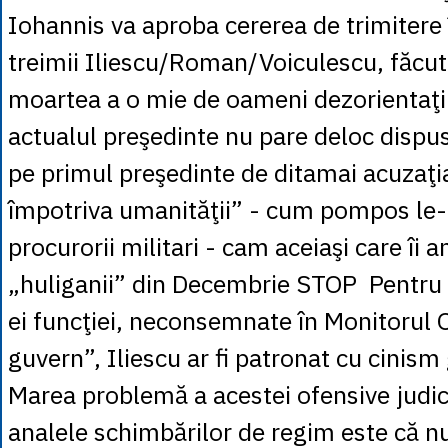
Iohannis va aproba cererea de trimitere 
treimii Iliescu/Roman/Voiculescu, făcut
moartea a o mie de oameni dezorientaţ
actualul preşedinte nu pare deloc dispu
pe primul preşedinte de ditamai acuzaţi
împotriva umanităţii” - cum pompos le-a
procurorii militari - cam aceiaşi care îi 
„huliganii” din Decembrie STOP Pentru 
ei funcţiei, neconsemnate în Monitorul Of
guvern”, Iliescu ar fi patronat cu cini
Marea problemă a acestei ofensive judici
analele schimbărilor de regim este că nu