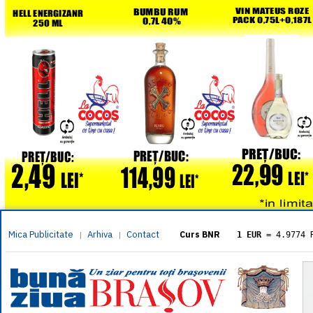
Mica Publicitate
Arhiva
Contact
|
|
Curs BNR
1 EUR
= 4.9774 
1 USD
= 4.3833 
1 GBP
= 5.8304 
1 XAU
= 464.461
1 AED
= 1.1933 
1 AUD
= 2.7957 
1 BGN
= 2.5449 