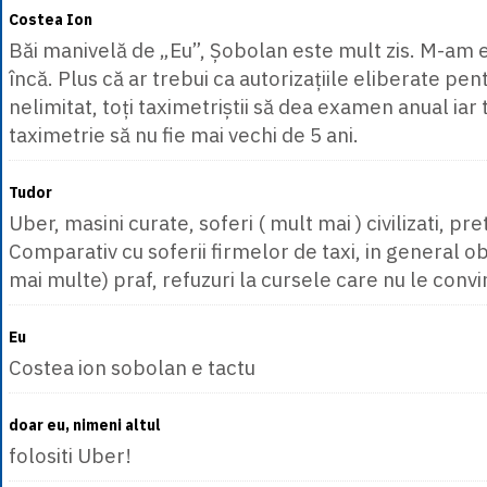
Costea Ion
Băi manivelă de „Eu”, Șobolan este mult zis. M-am 
încă. Plus că ar trebui ca autorizațiile eliberate pen
nelimitat, toți taximetriștii să dea examen anual iar t
taximetrie să nu fie mai vechi de 5 ani.
Tudor
Uber, masini curate, soferi ( mult mai ) civilizati, pre
Comparativ cu soferii firmelor de taxi, in general ob
mai multe) praf, refuzuri la cursele care nu le convi
Eu
Costea ion sobolan e tactu
doar eu, nimeni altul
folositi Uber!