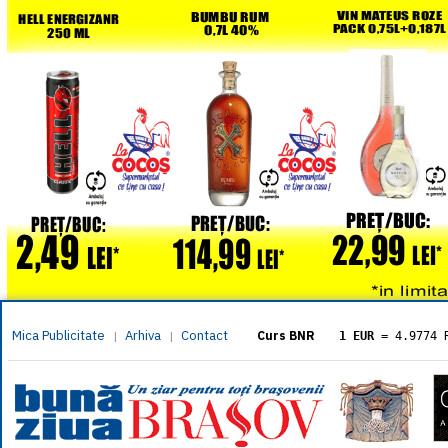
Mica Publicitate
Arhiva
Contact
|
|
Curs BNR
1 EUR
= 4.9774 
1 USD
= 4.3833 
1 GBP
= 5.8304 
1 XAU
= 464.461
1 AED
= 1.1933 
1 AUD
= 2.7957 
1 BGN
= 2.5449 