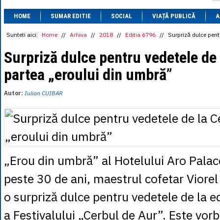
1 BRL
= 0.7714 
HOME
SUMAR EDITIE
SOCIAL
VIAȚĂ PUBLICĂ
1 CAD
= 3.1559 
A
1 CHF
= 5.2813 
1 CNY
= 0.6015 
Sunteti aici:
Home
//
Arhiva
//
2018
//
Editia 6796
//
Surpriză dulce pent
1 CZK
= 0.1993 
1 DKK
= 0.6668 
Surpriză dulce pentru vedetele de 
1 EGP
= 0.0860 
partea „eroului din umbră”
1 HUF
= 1.2223 
1 INR
= 0.0513 
1 JPY
= 3.0556 
Autor:
Iulian CUIBAR
1 KRW
= 0.3047 
1 MDL
= 0.2538 
1 MXN
= 0.2227 
1 NOK
= 0.4191 
1 NZD
= 2.6097 
1 PLN
= 1.1646 
1 RSD
= 0.0425 
„Erou din umbră” al Hotelului Aro Palac
1 RUB
= 0.0530 
1 SEK
= 0.4526 
peste 30 de ani, maestrul cofetar Viorel 
1 TRY
= 0.1141 
1 UAH
= 0.1048 
o surpriză dulce pentru vedetele de la ed
1 XDR
= 5.9383 
1 ZAR
= 0.2318 
a Festivalului „Cerbul de Aur”. Este vor