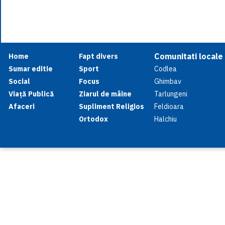
Comunitati locale
Home
Fapt divers
Sumar editie
Sport
Codlea
Social
Focus
Ghimbav
Viață Publică
Ziarul de mâine
Tarlungeni
Afaceri
Supliment Religios
Feldioara
Ortodox
Halchiu