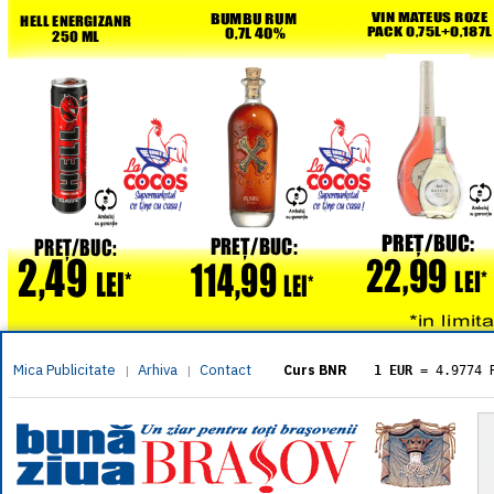
Mica Publicitate
Arhiva
Contact
|
|
Curs BNR
1 EUR
= 4.9774 
1 USD
= 4.3833 
1 GBP
= 5.8304 
1 XAU
= 464.461
1 AED
= 1.1933 
1 AUD
= 2.7957 
1 BGN
= 2.5449 