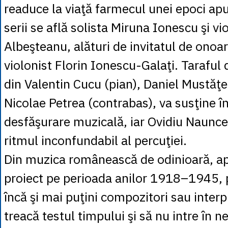
readuce la viaţă farmecul unei epoci apu
serii se află solista Miruna Ionescu şi vi
Albeşteanu, alături de invitatul de onoar
violonist Florin Ionescu-Galaţi. Taraful
din Valentin Cucu (pian), Daniel Mustăţe
Nicolae Petrea (contrabas), va susţine î
desfăşurare muzicală, iar Ovidiu Naunc
ritmul inconfundabil al percuţiei.
Din muzica românească de odinioară, apl
proiect pe perioada anilor 1918–1945, p
încă şi mai puţini compozitori sau interpr
treacă testul timpului şi să nu intre în ne