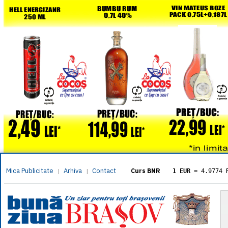
Mica Publicitate
Arhiva
Contact
|
|
Curs BNR
1 EUR
= 4.9774 
1 USD
= 4.3833 
1 GBP
= 5.8304 
1 XAU
= 464.461
1 AED
= 1.1933 
1 AUD
= 2.7957 
1 BGN
= 2.5449 