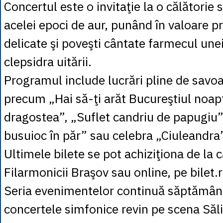
Concertul este o invitaţie la o călătorie 
acelei epoci de aur, punând în valoare p
delicate şi poveşti cântate farmecul unei
clepsidra uitării.
Programul include lucrări pline de savoa
precum „Hai să-ţi arăt Bucureştiul noap
dragostea”, „Suflet candriu de papugiu
busuioc în păr” sau celebra „Ciuleandra”
Ultimele bilete se pot achiziţiona de la c
Filarmonicii Braşov sau online, pe bilet.r
Seria evenimentelor continuă săptămâna
concertele simfonice revin pe scena Sălii