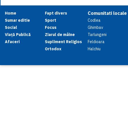
Comunitati locale
Home
Fapt divers
Sumar editie
Sport
Codlea
Social
Focus
Ghimbav
Viață Publică
Ziarul de mâine
Tarlungeni
Afaceri
Supliment Religios
Feldioara
Ortodox
Halchiu