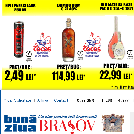
Mica Publicitate
Arhiva
Contact
|
|
Curs BNR
1 EUR
= 4.9774 
1 USD
= 4.3833 
1 GBP
= 5.8304 
1 XAU
= 464.461
1 AED
= 1.1933 
1 AUD
= 2.7957 
1 BGN
= 2.5449 