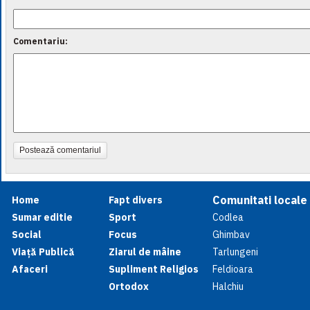
Comentariu:
Postează comentariul
Comunitati locale
Home
Fapt divers
Sumar editie
Sport
Codlea
Social
Focus
Ghimbav
Viață Publică
Ziarul de mâine
Tarlungeni
Afaceri
Supliment Religios
Feldioara
Ortodox
Halchiu