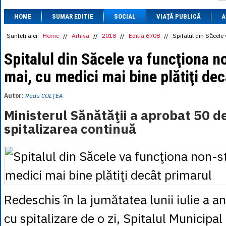
1 BRL
= 0.7714 
HOME
SUMAR EDITIE
SOCIAL
VIAȚĂ PUBLICĂ
1 CAD
= 3.1559 
A
1 CHF
= 5.2813 
1 CNY
= 0.6015 
Sunteti aici:
Home
//
Arhiva
//
2018
//
Editia 6708
//
Spitalul din Săcele
1 CZK
= 0.1993 
1 DKK
= 0.6668 
Spitalul din Săcele va funcţiona n
1 EGP
= 0.0860 
mai, cu medici mai bine plătiţi de
1 HUF
= 1.2223 
1 INR
= 0.0513 
1 JPY
= 3.0556 
Autor:
Radu COLŢEA
1 KRW
= 0.3047 
1 MDL
= 0.2538 
Ministerul Sănătăţii a aprobat 50 d
1 MXN
= 0.2227 
spitalizarea continuă
1 NOK
= 0.4191 
1 NZD
= 2.6097 
1 PLN
= 1.1646 
1 RSD
= 0.0425 
1 RUB
= 0.0530 
1 SEK
= 0.4526 
1 TRY
= 0.1141 
1 UAH
= 0.1048 
Redeschis în la jumătatea lunii iulie a a
1 XDR
= 5.9383 
1 ZAR
= 0.2318 
cu spitalizare de o zi, Spitalul Municipa