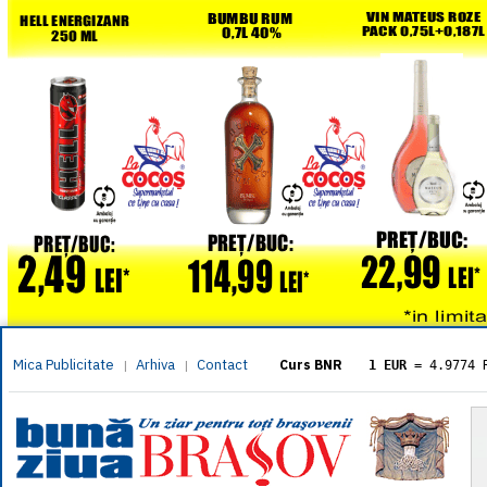
Mica Publicitate
Arhiva
Contact
|
|
Curs BNR
1 EUR
= 4.9774 
1 USD
= 4.3833 
1 GBP
= 5.8304 
1 XAU
= 464.461
1 AED
= 1.1933 
1 AUD
= 2.7957 
1 BGN
= 2.5449 