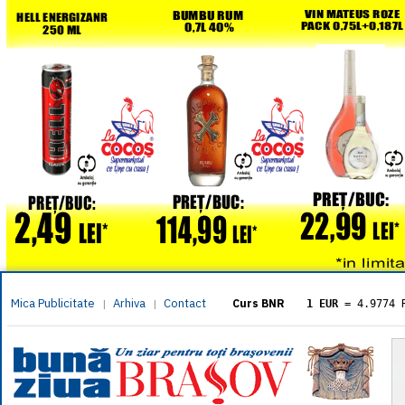
Mica Publicitate
Arhiva
Contact
|
|
Curs BNR
1 EUR
= 4.9774 
1 USD
= 4.3833 
1 GBP
= 5.8304 
1 XAU
= 464.461
1 AED
= 1.1933 
1 AUD
= 2.7957 
1 BGN
= 2.5449 