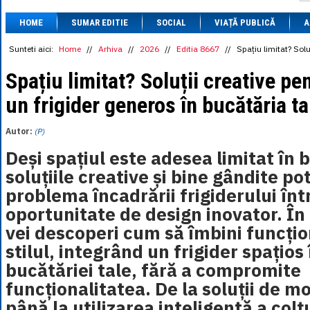
1 BRL
= 0.7714 
HOME
SUMAR EDITIE
SOCIAL
VIAȚĂ PUBLICĂ
1 CAD
= 3.1559 
A
1 CHF
= 5.2813 
1 CNY
= 0.6015 
Sunteti aici:
Home
//
Arhiva
//
2026
//
Editia 8667
//
Spațiu limitat? Solu
1 CZK
= 0.1993 
1 DKK
= 0.6668 
Spațiu limitat? Soluții creative pe
1 EGP
= 0.0860 
un frigider generos în bucătăria t
1 HUF
= 1.2223 
1 INR
= 0.0513 
1 JPY
= 3.0556 
Autor:
(P)
1 KRW
= 0.3047 
1 MDL
= 0.2538 
Deși spațiul este adesea limitat în 
1 MXN
= 0.2227 
soluțiile creative și bine gândite p
1 NOK
= 0.4191 
1 NZD
= 2.6097 
problema încadrării frigiderului înt
1 PLN
= 1.1646 
oportunitate de design inovator. În 
1 RSD
= 0.0425 
1 RUB
= 0.0530 
vei descoperi cum să îmbini funcțio
1 SEK
= 0.4526 
stilul, integrând un frigider spațios
1 TRY
= 0.1141 
1 UAH
= 0.1048 
bucătăriei tale, fără a compromite
1 XDR
= 5.9383 
funcționalitatea. De la soluții de m
1 ZAR
= 0.2318 
până la utilizarea inteligentă a colț