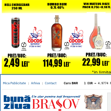
Mica Publicitate
Arhiva
Contact
|
|
Curs BNR
1 EUR
= 4.9774 
1 USD
= 4.3833 
1 GBP
= 5.8304 
1 XAU
= 464.461
1 AED
= 1.1933 
1 AUD
= 2.7957 
1 BGN
= 2.5449 