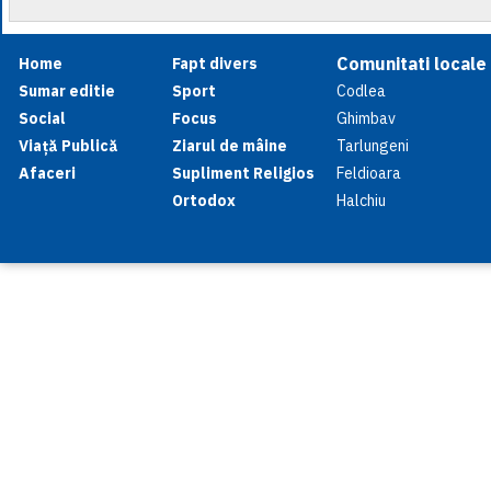
Comunitati locale
Home
Fapt divers
Sumar editie
Sport
Codlea
Social
Focus
Ghimbav
Viață Publică
Ziarul de mâine
Tarlungeni
Afaceri
Supliment Religios
Feldioara
Ortodox
Halchiu