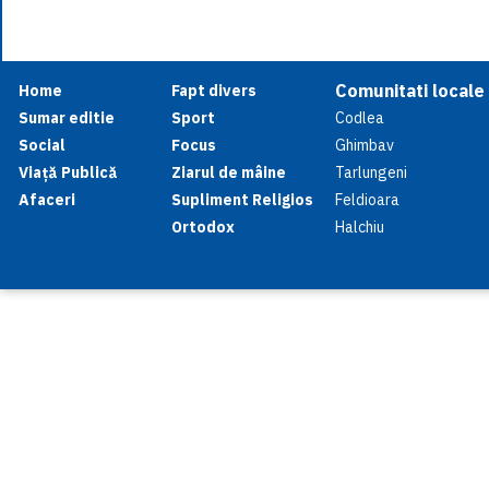
Comunitati locale
Home
Fapt divers
Sumar editie
Sport
Codlea
Social
Focus
Ghimbav
Viață Publică
Ziarul de mâine
Tarlungeni
Afaceri
Supliment Religios
Feldioara
Ortodox
Halchiu