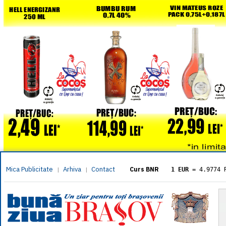
Mica Publicitate
Arhiva
Contact
|
|
Curs BNR
1 EUR
= 4.9774 
1 USD
= 4.3833 
1 GBP
= 5.8304 
1 XAU
= 464.461
1 AED
= 1.1933 
1 AUD
= 2.7957 
1 BGN
= 2.5449 