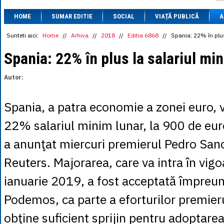
1 BRL
= 0.7714 
HOME
SUMAR EDITIE
SOCIAL
VIAȚĂ PUBLICĂ
1 CAD
= 3.1559 
A
1 CHF
= 5.2813 
1 CNY
= 0.6015 
Sunteti aici:
Home
//
Arhiva
//
2018
//
Editia 6868
//
Spania: 22% în plus
1 CZK
= 0.1993 
1 DKK
= 0.6668 
Spania: 22% în plus la salariul mi
1 EGP
= 0.0860 
1 HUF
= 1.2223 
Autor:
1 INR
= 0.0513 
1 JPY
= 3.0556 
1 KRW
= 0.3047 
Spania, a patra economie a zonei euro, 
1 MDL
= 0.2538 
1 MXN
= 0.2227 
22% salariul minim lunar, la 900 de eur
1 NOK
= 0.4191 
1 NZD
= 2.6097 
a anunţat miercuri premierul Pedro San
1 PLN
= 1.1646 
1 RSD
= 0.0425 
Reuters. Majorarea, care va intra în vigo
1 RUB
= 0.0530 
1 SEK
= 0.4526 
ianuarie 2019, a fost acceptată împreun
1 TRY
= 0.1141 
1 UAH
= 0.1048 
Podemos, ca parte a eforturilor premieru
1 XDR
= 5.9383 
1 ZAR
= 0.2318 
obţine suficient sprijin pentru adoptare