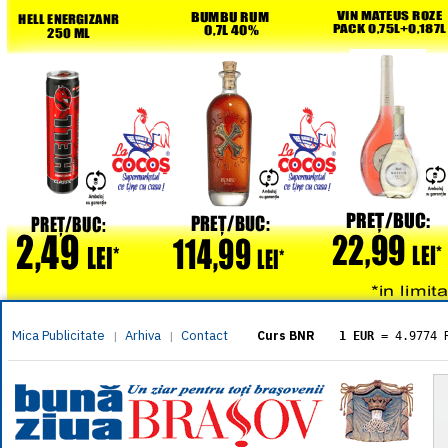
Mica Publicitate
Arhiva
Contact
|
|
Curs BNR
1 EUR
= 4.9774 
1 USD
= 4.3833 
1 GBP
= 5.8304 
1 XAU
= 464.461
1 AED
= 1.1933 
1 AUD
= 2.7957 
1 BGN
= 2.5449 