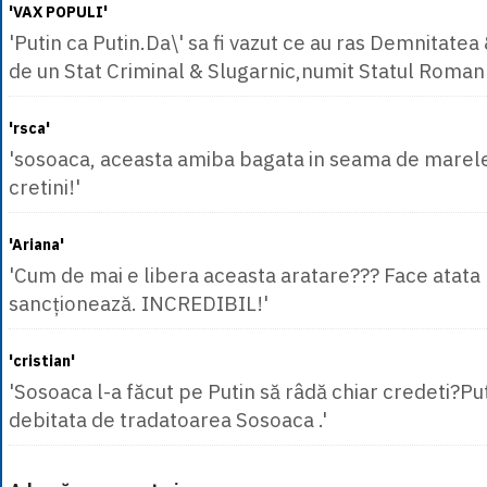
'VAX POPULI'
'Putin ca Putin.Da\' sa fi vazut ce au ras Demnitate
de un Stat Criminal & Slugarnic,numit Statul Roman 
'rsca'
'sosoaca, aceasta amiba bagata in seama de marele
cretini!'
'Ariana'
'Cum de mai e libera aceasta aratare??? Face atata ra
sancționează. INCREDIBIL!'
'cristian'
'Sosoaca l-a făcut pe Putin să râdă chiar credeti?Put
debitata de tradatoarea Sosoaca .'