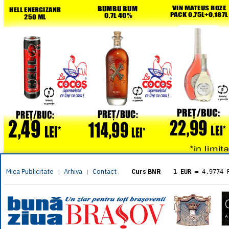
Mica Publicitate
Arhiva
Contact
|
|
Curs BNR
1 EUR
= 4.9774 
1 USD
= 4.3833 
1 GBP
= 5.8304 
1 XAU
= 464.461
1 AED
= 1.1933 
1 AUD
= 2.7957 
1 BGN
= 2.5449 