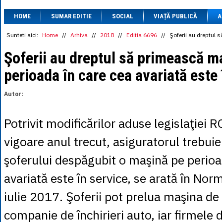
1 BRL
= 0.7714 
HOME
SUMAR EDITIE
SOCIAL
VIAȚĂ PUBLICĂ
1 CAD
= 3.1559 
A
1 CHF
= 5.2813 
1 CNY
= 0.6015 
Sunteti aici:
Home
//
Arhiva
//
2018
//
Editia 6696
//
Şoferii au dreptul 
1 CZK
= 0.1993 
1 DKK
= 0.6668 
Şoferii au dreptul să primească ma
1 EGP
= 0.0860 
perioada în care cea avariată este 
1 HUF
= 1.2223 
1 INR
= 0.0513 
1 JPY
= 3.0556 
Autor:
1 KRW
= 0.3047 
1 MDL
= 0.2538 
1 MXN
= 0.2227 
Potrivit modificărilor aduse legislaţiei R
1 NOK
= 0.4191 
1 NZD
= 2.6097 
vigoare anul trecut, asiguratorul trebuie
1 PLN
= 1.1646 
1 RSD
= 0.0425 
şoferului despăgubit o maşină pe perioa
1 RUB
= 0.0530 
1 SEK
= 0.4526 
avariată este în service, se arată în Nor
1 TRY
= 0.1141 
1 UAH
= 0.1048 
iulie 2017. Şoferii pot prelua maşina de
1 XDR
= 5.9383 
1 ZAR
= 0.2318 
companie de închirieri auto, iar firmele 