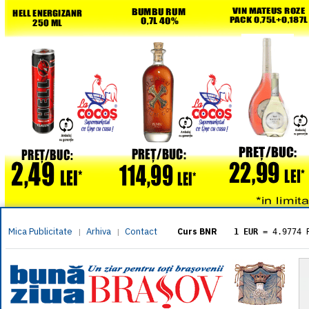
Mica Publicitate
Arhiva
Contact
|
|
Curs BNR
1 EUR
= 4.9774 
1 USD
= 4.3833 
1 GBP
= 5.8304 
1 XAU
= 464.461
1 AED
= 1.1933 
1 AUD
= 2.7957 
1 BGN
= 2.5449 