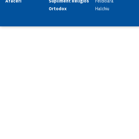
Afaceri
Supliment Religios
Feldioara
Ortodox
Halchiu