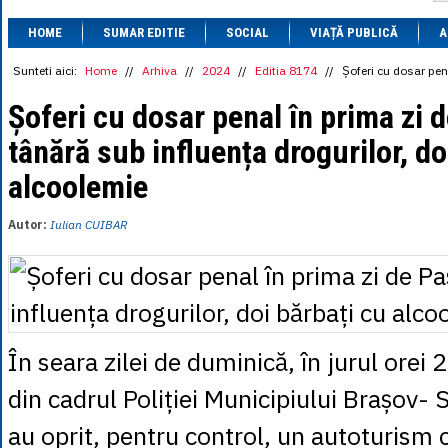
1 BRL
= 0.7714 
HOME
SUMAR EDITIE
SOCIAL
VIAȚĂ PUBLICĂ
1 CAD
= 3.1559 
A
1 CHF
= 5.2813 
1 CNY
= 0.6015 
Sunteti aici:
Home
//
Arhiva
//
2024
//
Editia 8174
//
Șoferi cu dosar pen
1 CZK
= 0.1993 
1 DKK
= 0.6668 
Șoferi cu dosar penal în prima zi 
1 EGP
= 0.0860 
tânără sub influența drogurilor, do
1 HUF
= 1.2223 
1 INR
= 0.0513 
alcoolemie
1 JPY
= 3.0556 
1 KRW
= 0.3047 
1 MDL
= 0.2538 
Autor:
Iulian CUIBAR
1 MXN
= 0.2227 
1 NOK
= 0.4191 
1 NZD
= 2.6097 
1 PLN
= 1.1646 
1 RSD
= 0.0425 
1 RUB
= 0.0530 
1 SEK
= 0.4526 
În seara zilei de duminică, în jurul orei 2
1 TRY
= 0.1141 
1 UAH
= 0.1048 
din cadrul Poliției Municipiului Brașov- S
1 XDR
= 5.9383 
1 ZAR
= 0.2318 
au oprit, pentru control, un autoturism 