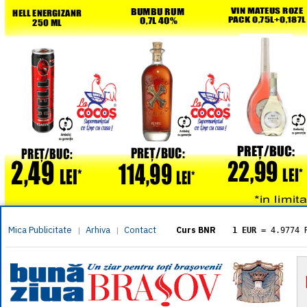
Mica Publicitate
Arhiva
Contact
|
|
Curs BNR
1 EUR
= 4.9774 
1 USD
= 4.3833 
1 GBP
= 5.8304 
1 XAU
= 464.461
1 AED
= 1.1933 
1 AUD
= 2.7957 
1 BGN
= 2.5449 