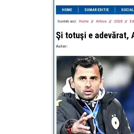
HOME
SUMAR EDITIE
SOCIAL
Sunteti aici:
Home
//
Arhiva
//
2018
//
Ed
Şi totuşi e adevărat,
Autor: