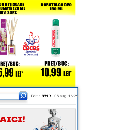
Editia
8719 -
08 aug
16:29