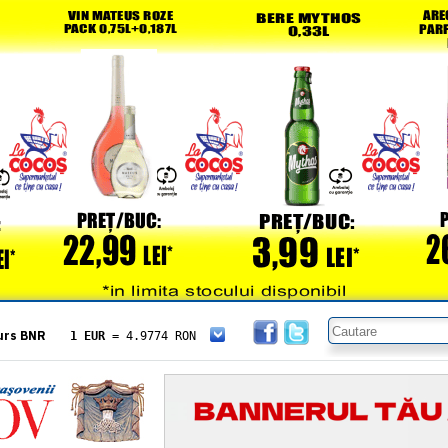
urs BNR
1 EUR
= 4.9774 RON
1 USD
= 4.3833 RON
1 GBP
= 5.8304 RON
1 XAU
= 464.4611 RON
1 AED
= 1.1933 RON
1 AUD
= 2.7957 RON
1 BGN
= 2.5449 RON