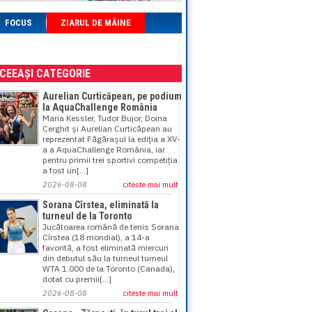
FOCUS
ZIARUL DE MÂINE
ACEEAȘI CATEGORIE
Aurelian Curticăpean, pe podium
la AquaChallenge România
Maria Kessler, Tudor Bujor, Doina
Cerghit și Aurelian Curticăpean au
reprezentat Făgărașul la ediția a XV-
a a AquaChallenge România, iar
pentru primii trei sportivi competiția
a fost un[...]
2026-08-08
citeste mai mult
Sorana Cîrstea, eliminată la
turneul de la Toronto
Jucătoarea română de tenis Sorana
Cîrstea (18 mondial), a 14-a
favorită, a fost eliminată miercuri
din debutul său la turneul turneul
WTA 1.000 de la Toronto (Canada),
dotat cu premii[...]
2026-08-08
citeste mai mult