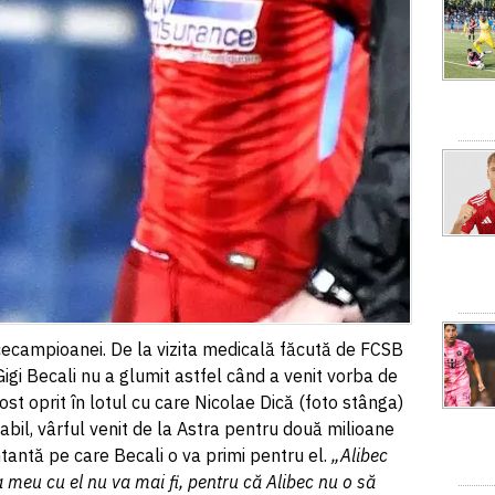
icecampioanei. De la vizita medicală făcută de FCSB
 Gigi Becali nu a glumit astfel când a venit vorba de
ost oprit în lotul cu care Nicolae Dică (foto stânga)
abil, vârful venit de la Astra pentru două milioane
tantă pe care Becali o va primi pentru el.
„Alibec
a meu cu el nu va mai fi, pentru că Alibec nu o să