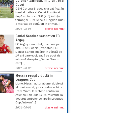
Corona - Zărnești, în turul trei al
Cupei
CSM Corona Brașov s-a calificat în
turul al treilea al Cupei României,
după victoria cu 3-0 (2-0) în fața
formației CSM Săcele. Bogdan Rusu
a marcat de două ori în prima[...]
2026-08-08
citeste mai mult
Daniel Sandu a semnat cu FC
Argeş
FC Argeş a anunţat, miercuri, pe
site-ul său oficial, transferul lui
Daniel Sandu, jucător în vârstă de
19 ani care evoluează pe post de
extremă dreapta. „Daniel Sandu
este[...]
2026-08-08
citeste mai mult
Messi a reuşit o dublă în
Leagues Cup
Lionel Messi, autor al unei duble şi
al unui assist, şi-a condus echipa
Inter Miami la victorie contra lui
Atletico San Luis (4-2), miercuri, la
debutul ambelor echipe în Leagues
Cup, într-un[...]
2026-08-08
citeste mai mult