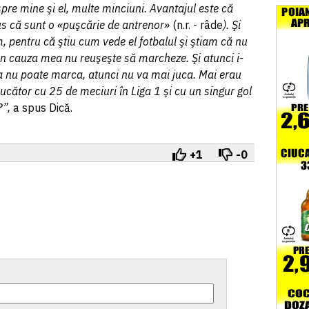
espre mine şi el, multe minciuni. Avantajul este că
us că sunt o «puşcărie de antrenor»
(n.r. - râde
). Şi
pentru că ştiu cum vede el fotbalul şi ştiam că nu
din cauza mea nu reuşeşte să marcheze. Şi atunci i-
 nu poate marca, atunci nu va mai juca. Mai erau
cător cu 25 de meciuri în Liga 1 şi cu un singur gol
?”,
a spus Dică.
+1
-0