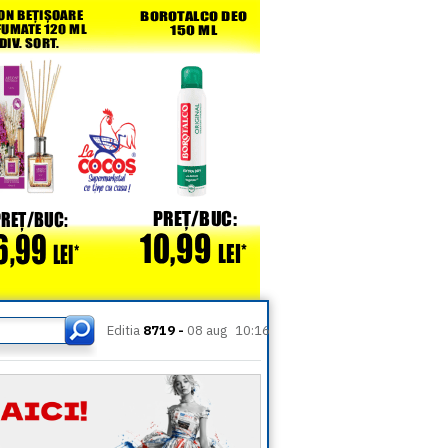
Editia
8719 -
08 aug
10:16