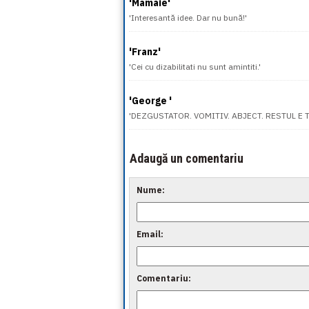
'Mamaie'
'Interesantă idee. Dar nu bună!'
'Franz'
'Cei cu dizabilitati nu sunt amintiti.'
'George '
'DEZGUSTATOR. VOMITIV. ABJECT. RESTUL E T
Adaugă un comentariu
Nume:
Email:
Comentariu: