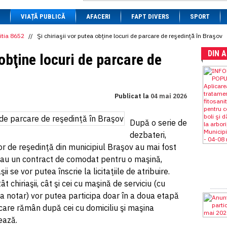
1 BRL
= 0.7714 RON
VIAȚĂ PUBLICĂ
1 CAD
= 3.1559 RON
AFACERI
FAPT DIVERS
SPORT
1 CHF
= 5.2813 RON
1 CNY
= 0.6015 RON
itia 8652
//
Şi chiriaşii vor putea obţine locuri de parcare de reşedinţă în Braşov
1 CZK
= 0.1993 RON
DIN 
1 DKK
= 0.6668 RON
 obţine locuri de parcare de
1 EGP
= 0.0860 RON
1 HUF
= 1.2223 RON
1 INR
= 0.0513 RON
1 JPY
= 3.0556 RON
Publicat la
04 mai 2026
1 KRW
= 0.3047 RON
1 MDL
= 0.2538 RON
1 MXN
= 0.2227 RON
După o serie de
1 NOK
= 0.4191 RON
dezbateri,
1 NZD
= 2.6097 RON
1 PLN
= 1.1646 RON
lor de reşedinţă din municipiul Braşov au mai fost
1 RSD
= 0.0425 RON
re au un contract de comodat pentru o maşină,
1 RUB
= 0.0530 RON
ii se vor putea înscrie la licitaţiile de atribuire.
1 SEK
= 0.4526 RON
1 TRY
= 0.1141 RON
ât chiriaşii, cât şi cei cu maşină de serviciu (cu
1 UAH
= 0.1048 RON
a notar) vor putea participa doar în a doua etapă
1 XDR
= 5.9383 RON
le care rămân după cei cu domiciliu şi maşina
1 ZAR
= 0.2318 RON
ează.