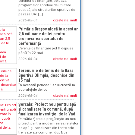
cererilor de finanţare, pe baza
programelor sportive de utilitate
publică, ale structurilor sportive de
pe raza UAT[...]
2026-05-04
citeste mai mult
Primăria Braşov alocă în acest an
2,5 milioane de lei pentru
promovarea sportului de
performanţă
Cererile de finanţare pot fi depuse
până în 22 mai
2026-05-04
citeste mai mult
Terenurile de tenis de la Baza
Sportivă Olimpia, deschise din
15 mai
În această perioadă se lucrează la
suprafeţele de joc
2026-05-04
citeste mai mult
Şercaia: Proiect nou pentru apă
şi canalizare în comună, după
finalizarea investiţiei de la Vad
Primăria Şercaia pregăteşte un nou
proiect pentru modernizarea reţelelor
de apă şi canalizare din toate cele
trei sate ale comunei, după ce