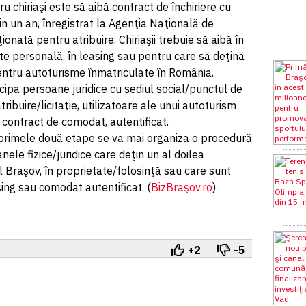
ru chiriaşi este să aibă contract de închiriere cu
in un an, înregistrat la Agenţia Naţională de
onată pentru atribuire. Chiriaşii trebuie să aibă în
te personală, în leasing sau pentru care să deţină
entru autoturisme înmatriculate în România.
cipa persoane juridice cu sediul social/punctul de
ibuire/licitaţie, utilizatoare ale unui autoturism
u contract de comodat, autentificat.
 primele două etape se va mai organiza o procedură
anele fizice/juridice care deţin un al doilea
l Braşov, în proprietate/folosinţă sau care sunt
sing sau comodat autentificat. (
BizBraşov.ro
)
+2
-5