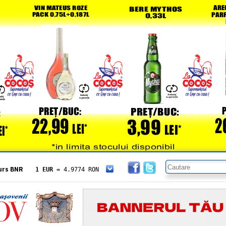
urs BNR
1 EUR
= 4.9774 RON
1 USD
= 4.3833 RON
1 GBP
= 5.8304 RON
1 XAU
= 464.4611 RON
1 AED
= 1.1933 RON
1 AUD
= 2.7957 RON
1 BGN
= 2.5449 RON