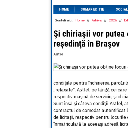
HOME
SUMAR EDITIE
SOCIAL
Sunteti aici:
Home
//
Arhiva
//
2026
//
Ed
Şi chiriaşii vor putea
reşedinţă în Braşov
Autor:
condiţiile pentru închirierea parcări
„relaxate”. Astfel, pe lângă cei ca
respectiv maşină de serviciu, şi chiriaş
Sunt însă şi câteva condiţii. Astfel, at
contractul de comodat autentificat l
de licitaţii, respectiv pentru locuri
înmatriculată la aceeaşi adresă licit