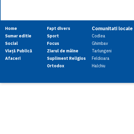
Comunitati locale
Home
Fapt divers
Sumar editie
Sport
Codlea
Social
Focus
Ghimbav
Viață Publică
Ziarul de mâine
Tarlungeni
Afaceri
Supliment Religios
Feldioara
Ortodox
Halchiu