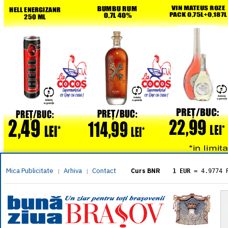
Mica Publicitate
Arhiva
Contact
|
|
Curs BNR
1 EUR
= 4.9774 
1 USD
= 4.3833 
1 GBP
= 5.8304 
1 XAU
= 464.461
1 AED
= 1.1933 
1 AUD
= 2.7957 
1 BGN
= 2.5449 