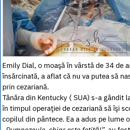
Emily Dial, o moaşă în vârstă de 34 de a
însărcinată, a aflat că nu va putea să nas
prin cezariană.
Tânăra din Kentucky ( SUA) s-a gândit la
în timpul operaţiei de cezariană să îşi s
copilul din pântece. Ea a adus pe lume o 
„Dumnezeule, chiar este fetiţă!”,
au fost