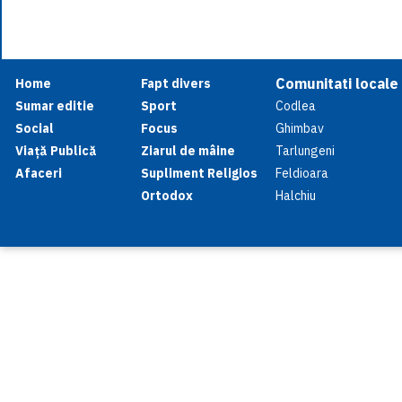
Comunitati locale
Home
Fapt divers
Sumar editie
Sport
Codlea
Social
Focus
Ghimbav
Viață Publică
Ziarul de mâine
Tarlungeni
Afaceri
Supliment Religios
Feldioara
Ortodox
Halchiu