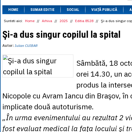
1 BRL
= 0.7714 
HOME
SUMAR EDITIE
SOCIAL
VIAȚĂ PUBLICĂ
1 CAD
= 3.1559 
A
1 CHF
= 5.2813 
1 CNY
= 0.6015 
Sunteti aici:
Home
//
Arhiva
//
2025
//
Editia 8528
//
Şi-a dus singur copi
1 CZK
= 0.1993 
1 DKK
= 0.6668 
Şi-a dus singur copilul la spital
1 EGP
= 0.0860 
1 HUF
= 1.2223 
Autor:
Iulian CUIBAR
1 INR
= 0.0513 
1 JPY
= 3.0556 
1 KRW
= 0.3047 
Sâmbătă, 18 octo
1 MDL
= 0.2538 
1 MXN
= 0.2227 
orei 14.30, un ac
1 NOK
= 0.4191 
1 NZD
= 2.6097 
produs la intersec
1 PLN
= 1.1646 
1 RSD
= 0.0425 
Nicopole cu Avram Iancu din Braşov, în 
1 RUB
= 0.0530 
1 SEK
= 0.4526 
implicate două autoturisme.
1 TRY
= 0.1141 
1 UAH
= 0.1048 
„În urma evenimentului au rezultat 2 vi
1 XDR
= 5.9383 
1 ZAR
= 0.2318 
fost evaluat medical la faţa locului şi 