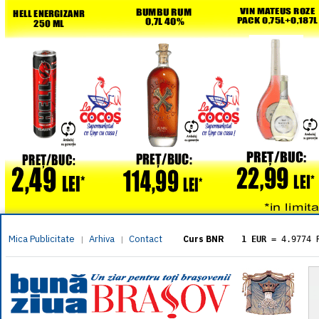
Mica Publicitate
Arhiva
Contact
|
|
Curs BNR
1 EUR
= 4.9774 
1 USD
= 4.3833 
1 GBP
= 5.8304 
1 XAU
= 464.461
1 AED
= 1.1933 
1 AUD
= 2.7957 
1 BGN
= 2.5449 