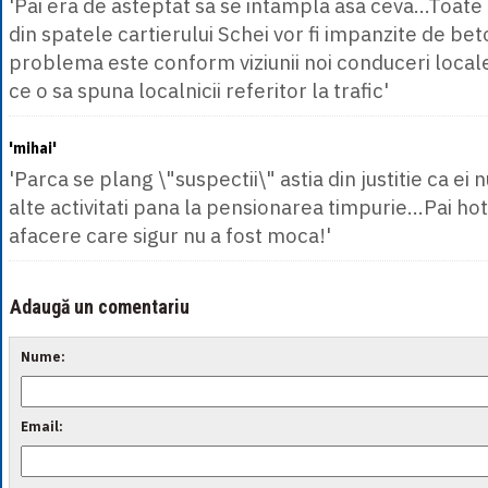
'Pai era de asteptat sa se intampla asa ceva...Toat
din spatele cartierului Schei vor fi impanzite de beto
problema este conform viziunii noi conduceri locale.
ce o sa spuna localnicii referitor la trafic'
'mihai'
'Parca se plang \"suspectii\" astia din justitie ca ei 
alte activitati pana la pensionarea timpurie...Pai ho
afacere care sigur nu a fost moca!'
Adaugă un comentariu
Nume:
Email: