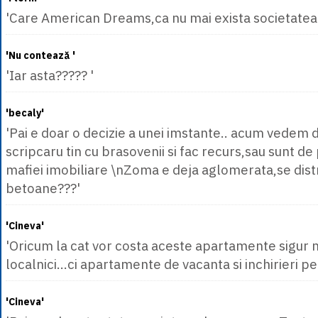
'Care American Dreams,ca nu mai exista societatea
'Nu contează '
'Iar asta????? '
'becaly'
'Pai e doar o decizie a unei imstante.. acum vedem d
scripcaru tin cu brasovenii si fac recurs,sau sunt de
mafiei imobiliare \nZoma e deja aglomerata,se dis
betoane???'
'Cineva'
'Oricum la cat vor costa aceste apartamente sigur 
localnici...ci apartamente de vacanta si inchirieri pe
'Cineva'