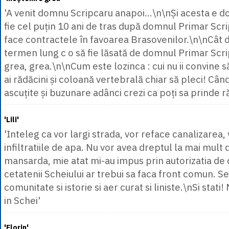
'A venit domnu Scripcaru anapoi...\n\nȘi acesta e d
fie cel puțin 10 ani de tras după domnul Primar Scr
face contractele în favoarea Brasovenilor.\n\nCât
termen lung c o să fie lăsată de domnul Primar Scrip
grea, grea.\n\nCum este lozinca : cui nu ii convine 
ai rădăcini și coloană vertebrală chiar să pleci! Când 
ascuțite și buzunare adânci crezi ca poți sa prinde ră
'Lili'
'Inteleg ca vor largi strada, vor reface canalizarea, 
infiltratiile de apa. Nu vor avea dreptul la mai mult 
mansarda, mie atat mi-au impus prin autorizatia de c
cetatenii Scheiului ar trebui sa faca front comun. Se 
comunitate si istorie si aer curat si liniste.\nSi stati!
in Schei'
'Florin'