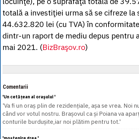
locuinţe), pe o suprafaţă totală de 39.
totală a investiţiei urma să se cifreze l
44.632.820 lei (cu TVA) în conformitate 
dintr-un raport de mediu depus pentru a
mai 2021. (
BizBraşov.ro
)
Comentarii
'Un cetățean al orașului '
'Va fi un oraș plin de rezidențiale, așa se vrea. Noi
când vor votul nostru. Brașovul ca și Poiana va apar
conturile burdușite,iar noi plătim pentru tot.'
'moștenire grea '