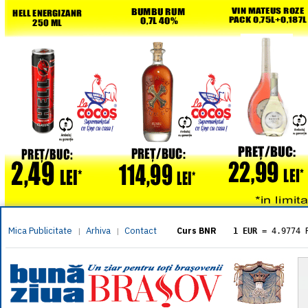
Mica Publicitate
Arhiva
Contact
|
|
Curs BNR
1 EUR
= 4.9774 
1 USD
= 4.3833 
1 GBP
= 5.8304 
1 XAU
= 464.461
1 AED
= 1.1933 
1 AUD
= 2.7957 
1 BGN
= 2.5449 