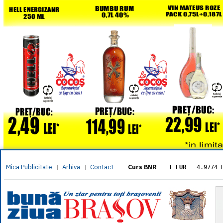
Mica Publicitate
Arhiva
Contact
|
|
Curs BNR
1 EUR
= 4.9774 
1 USD
= 4.3833 
1 GBP
= 5.8304 
1 XAU
= 464.461
1 AED
= 1.1933 
1 AUD
= 2.7957 
1 BGN
= 2.5449 