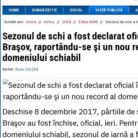
1 BRL
= 0.7714 
HOME
SUMAR EDITIE
SOCIAL
VIAȚĂ PUBLICĂ
1 CAD
= 3.1559 
A
1 CHF
= 5.2813 
1 CNY
= 0.6015 
Sunteti aici:
Home
//
Arhiva
//
2018
//
Editia 6698
//
Sezonul de schi a f
1 CZK
= 0.1993 
1 DKK
= 0.6668 
Sezonul de schi a fost declarat ofi
1 EGP
= 0.0860 
Braşov, raportându-se şi un nou r
1 HUF
= 1.2223 
1 INR
= 0.0513 
domeniului schiabil
1 JPY
= 3.0556 
1 KRW
= 0.3047 
1 MDL
= 0.2538 
Autor:
Radu COLŢEA
1 MXN
= 0.2227 
1 NOK
= 0.4191 
1 NZD
= 2.6097 
1 PLN
= 1.1646 
1 RSD
= 0.0425 
1 RUB
= 0.0530 
1 SEK
= 0.4526 
Deschise 8 decembrie 2017, pârtiile de 
1 TRY
= 0.1141 
1 UAH
= 0.1048 
Braşov au fost închise, oficial, ieri. Pent
1 XDR
= 5.9383 
1 ZAR
= 0.2318 
domeniului schiabil, sezonul de iarnă a 