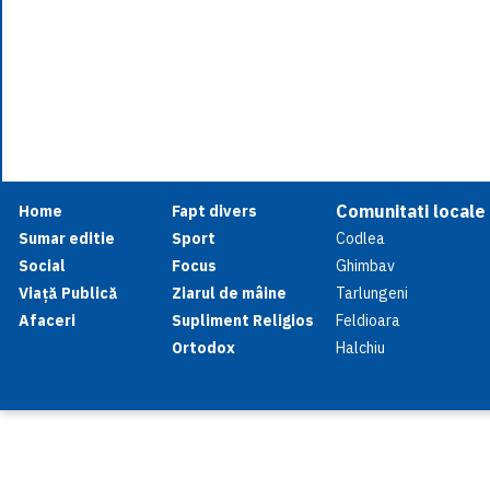
Comunitati locale
Home
Fapt divers
Sumar editie
Sport
Codlea
Social
Focus
Ghimbav
Viață Publică
Ziarul de mâine
Tarlungeni
Afaceri
Supliment Religios
Feldioara
Ortodox
Halchiu