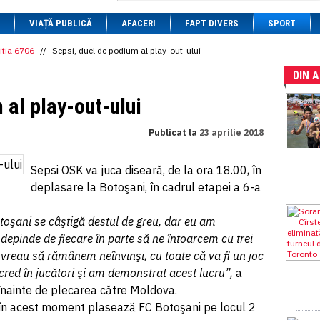
1 BRL
= 0.7714 RON
VIAȚĂ PUBLICĂ
1 CAD
= 3.1559 RON
AFACERI
FAPT DIVERS
SPORT
1 CHF
= 5.2813 RON
1 CNY
= 0.6015 RON
itia 6706
//
Sepsi, duel de podium al play-out-ului
1 CZK
= 0.1993 RON
DIN 
1 DKK
= 0.6668 RON
1 EGP
= 0.0860 RON
 al play-out-ului
1 HUF
= 1.2223 RON
1 INR
= 0.0513 RON
1 JPY
= 3.0556 RON
Publicat la
23 aprilie 2018
1 KRW
= 0.3047 RON
1 MDL
= 0.2538 RON
1 MXN
= 0.2227 RON
Sepsi OSK va juca diseară, de la ora 18.00, în
1 NOK
= 0.4191 RON
deplasare la Botoşani, în cadrul etapei a 6-a
1 NZD
= 2.6097 RON
1 PLN
= 1.1646 RON
1 RSD
= 0.0425 RON
otoşani se câştigă destul de greu, dar eu am
1 RUB
= 0.0530 RON
 depinde de fiecare în parte să ne întoarcem cu trei
1 SEK
= 0.4526 RON
vreau să rămânem neînvinşi, cu toate că va fi un joc
1 TRY
= 0.1141 RON
1 UAH
= 0.1048 RON
 cred în jucători şi am demonstrat acest lucru”,
a
1 XDR
= 5.9383 RON
nainte de plecarea către Moldova.
1 ZAR
= 0.2318 RON
în acest moment plasează FC Botoşani pe locul 2