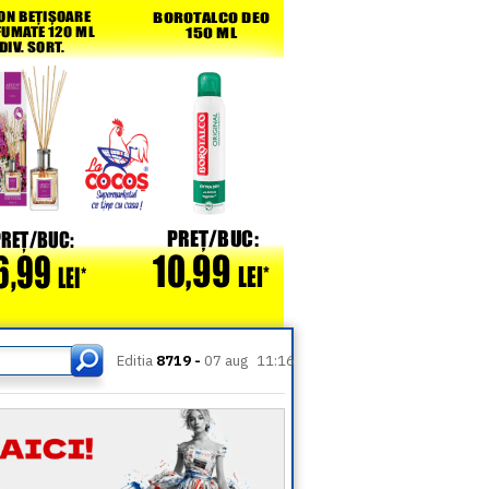
Editia
8719 -
07 aug
11:16