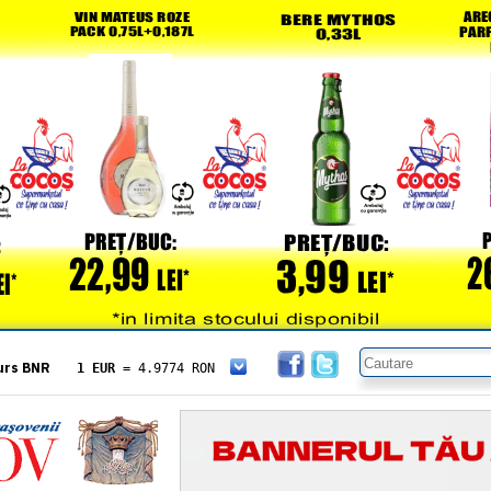
urs BNR
1 EUR
= 4.9774 RON
1 USD
= 4.3833 RON
1 GBP
= 5.8304 RON
1 XAU
= 464.4611 RON
1 AED
= 1.1933 RON
1 AUD
= 2.7957 RON
1 BGN
= 2.5449 RON