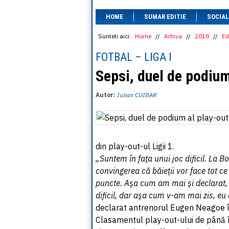
HOME
SUMAR EDITIE
SOCIAL
Sunteti aici:
Home
//
Arhiva
//
2018
//
Ed
FOTBAL – LIGA I
Sepsi, duel de podium
Autor:
Iulian CUIBAR
din play-out-ul Ligii 1.
„Suntem în faţa unui joc dificil. La B
convingerea că băieţii vor face tot ce
puncte. Aşa cum am mai şi declarat, 
dificil, dar aşa cum v-am mai zis, eu
declarat antrenorul Eugen Neagoe î
Clasamentul play-out-ului de până 