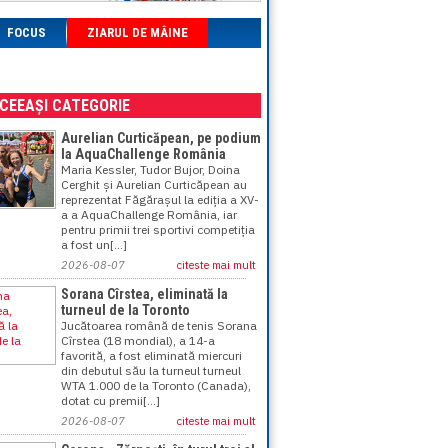
FOCUS
ZIARUL DE MÂINE
ACEEAȘI CATEGORIE
Aurelian Curticăpean, pe podium
la AquaChallenge România
Maria Kessler, Tudor Bujor, Doina
Cerghit și Aurelian Curticăpean au
reprezentat Făgărașul la ediția a XV-
a a AquaChallenge România, iar
pentru primii trei sportivi competiția
a fost un[...]
2026-08-07
citeste mai mult
Sorana Cîrstea, eliminată la
turneul de la Toronto
Jucătoarea română de tenis Sorana
Cîrstea (18 mondial), a 14-a
favorită, a fost eliminată miercuri
din debutul său la turneul turneul
WTA 1.000 de la Toronto (Canada),
dotat cu premii[...]
2026-08-07
citeste mai mult