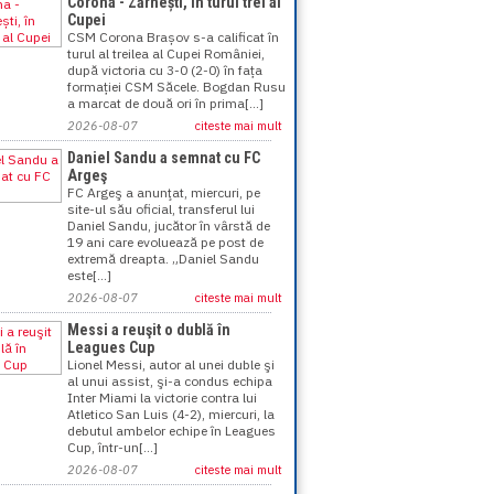
Corona - Zărnești, în turul trei al
Cupei
CSM Corona Brașov s-a calificat în
turul al treilea al Cupei României,
după victoria cu 3-0 (2-0) în fața
formației CSM Săcele. Bogdan Rusu
a marcat de două ori în prima[...]
2026-08-07
citeste mai mult
Daniel Sandu a semnat cu FC
Argeş
FC Argeş a anunţat, miercuri, pe
site-ul său oficial, transferul lui
Daniel Sandu, jucător în vârstă de
19 ani care evoluează pe post de
extremă dreapta. „Daniel Sandu
este[...]
2026-08-07
citeste mai mult
Messi a reuşit o dublă în
Leagues Cup
Lionel Messi, autor al unei duble şi
al unui assist, şi-a condus echipa
Inter Miami la victorie contra lui
Atletico San Luis (4-2), miercuri, la
debutul ambelor echipe în Leagues
Cup, într-un[...]
2026-08-07
citeste mai mult