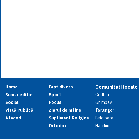
Comunitati locale
Home
Fapt divers
Sumar editie
Sport
Codlea
Social
Focus
Ghimbav
Viață Publică
Ziarul de mâine
Tarlungeni
Afaceri
Supliment Religios
Feldioara
Ortodox
Halchiu