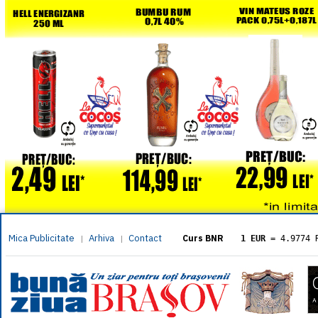
Mica Publicitate
Arhiva
Contact
|
|
Curs BNR
1 EUR
= 4.9774 
1 USD
= 4.3833 
1 GBP
= 5.8304 
1 XAU
= 464.461
1 AED
= 1.1933 
1 AUD
= 2.7957 
1 BGN
= 2.5449 