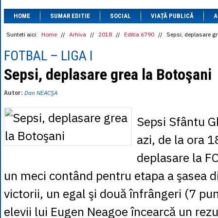
1 BRL
= 0.7714 
HOME
SUMAR EDITIE
SOCIAL
VIAȚĂ PUBLICĂ
1 CAD
= 3.1559 
A
1 CHF
= 5.2813 
1 CNY
= 0.6015 
Sunteti aici:
Home
//
Arhiva
//
2018
//
Editia 6790
//
Sepsi, deplasare gr
1 CZK
= 0.1993 
1 DKK
= 0.6668 
FOTBAL – LIGA I
1 EGP
= 0.0860 
1 HUF
= 1.2223 
Sepsi, deplasare grea la Botoşani
1 INR
= 0.0513 
1 JPY
= 3.0556 
Autor:
Dan NEACŞA
1 KRW
= 0.3047 
1 MDL
= 0.2538 
1 MXN
= 0.2227 
Sepsi Sfântu G
1 NOK
= 0.4191 
1 NZD
= 2.6097 
azi, de la ora 1
1 PLN
= 1.1646 
1 RSD
= 0.0425 
deplasare la FC
1 RUB
= 0.0530 
1 SEK
= 0.4526 
un meci contând pentru etapa a şasea di
1 TRY
= 0.1141 
1 UAH
= 0.1048 
victorii, un egal şi două înfrângeri (7 pun
1 XDR
= 5.9383 
1 ZAR
= 0.2318 
elevii lui Eugen Neagoe încearcă un rezul