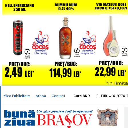
Mica Publicitate
Arhiva
Contact
|
|
Curs BNR
1 EUR
= 4.9774 
1 USD
= 4.3833 
1 GBP
= 5.8304 
1 XAU
= 464.461
1 AED
= 1.1933 
1 AUD
= 2.7957 
1 BGN
= 2.5449 