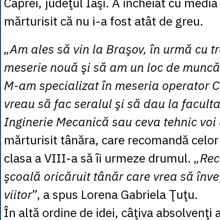
Caprei, judeţul Iaşi. A încheiat cu media
mărturisit că nu i-a fost atât de greu.
„Am ales să vin la Braşov, în urmă cu tr
meserie nouă şi să am un loc de muncă
M-am specializat în meseria operator 
vreau să fac seralul şi să dau la faculta
Inginerie Mecanică sau ceva tehnic voi
mărturisit tânăra, care recomandă celor 
clasa a VIII-a să îi urmeze drumul.
„Re
şcoală oricăruit tânăr care vrea să înv
viitor
”, a spus Lorena Gabriela Ţuţu.
În altă ordine de idei, câţiva absolvenţi