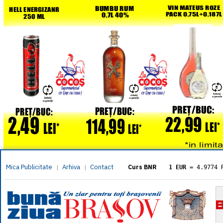
Mica Publicitate
Arhiva
Contact
|
|
Curs BNR
1 EUR
= 4.9774 
1 USD
= 4.3833 
1 GBP
= 5.8304 
1 XAU
= 464.461
1 AED
= 1.1933 
1 AUD
= 2.7957 
1 BGN
= 2.5449 