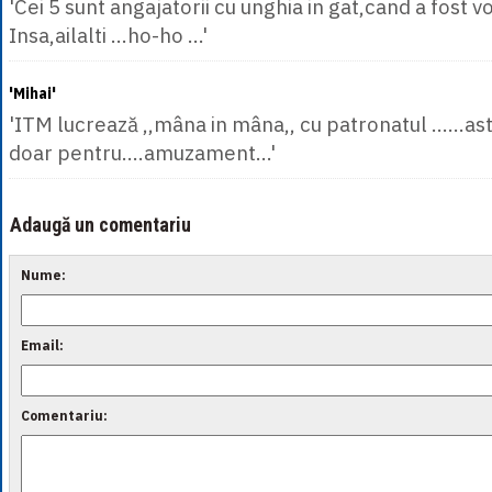
'Cei 5 sunt angajatorii cu unghia in gat,cand a fost v
Insa,ailalti ...ho-ho ...'
'Mihai'
'ITM lucrează ,,mâna in mâna,, cu patronatul ……ast
doar pentru….amuzament…'
Adaugă un comentariu
Nume:
Email:
Comentariu: