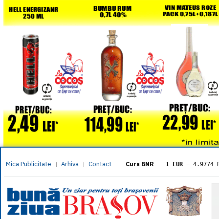
Mica Publicitate
Arhiva
Contact
|
|
Curs BNR
1 EUR
= 4.9774 
1 USD
= 4.3833 
1 GBP
= 5.8304 
1 XAU
= 464.461
1 AED
= 1.1933 
1 AUD
= 2.7957 
1 BGN
= 2.5449 