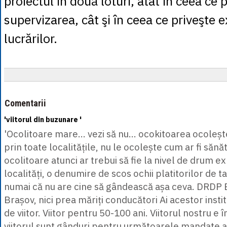
proiectul în două loturi, atât în ceea ce 
supervizarea, cât şi în ceea ce priveşte 
lucrărilor.
Comentarii
'viitorul din buzunare '
'Ocolitoare mare... vezi să nu... ocokitoarea ocoleș
prin toate localitățile, nu le ocolește cum ar fi sănă
ocolitoare atunci ar trebui să fie la nivel de drum e
localități, o denumire de scos ochii platitorilor de
numai că nu are cine să gândească așa ceva. DRDP 
Brașov, nici prea măriți conducători Ai acestor institu
de viitor. Viitor pentru 50-100 ani. Viitorul nostru e î
viitorul sunt gânduri pentru următoarele mandate ale