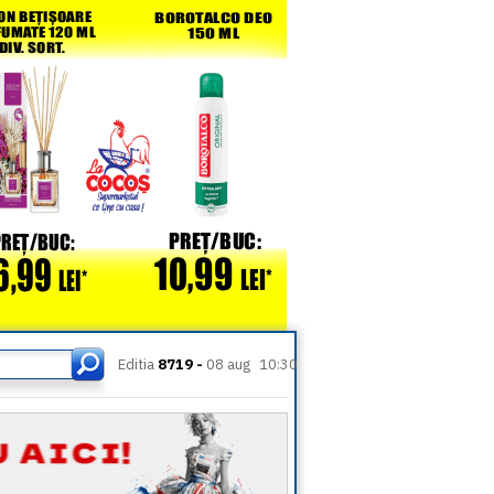
Editia
8719 -
08 aug
10:30