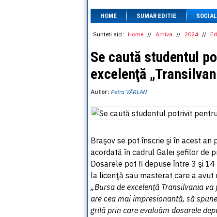
HOME
SUMAR EDITIE
SOCIAL
Sunteti aici:
Home
//
Arhiva
//
2024
//
Ed
Se caută studentul po
excelenţă „Transilvan
Autor:
Petra VÂRLAN
Braşov se pot înscrie şi în acest an 
acordată în cadrul Galei şefilor de p
Dosarele pot fi depuse între 3 şi 14 
la licenţă sau masterat care a avut 
„Bursa de excelenţă Transilvania va f
are cea mai impresionantă, să spunem
grilă prin care evaluăm dosarele dep