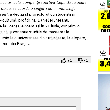
lică articole, competiţii sportive. Depinde ce poate
 obicei se acordă o singură dată, unui singur
 lei”,
a declarat prorectorul cu studenţii şi
-cultural, prof.dr.ing. Daniel Munteanu.
 la licenţă, evidenţiaţi în 21 iunie, vor primi o
eg să-şi continue studiile de masterat la
ursie la o universitate din străinătate, la alegere,
perior din Braşov.
+1
-1