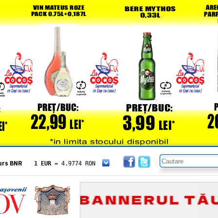
urs BNR
1 EUR
= 4.9774 RON
1 USD
= 4.3833 RON
1 GBP
= 5.8304 RON
1 XAU
= 464.4611 RON
1 AED
= 1.1933 RON
1 AUD
= 2.7957 RON
1 BGN
= 2.5449 RON