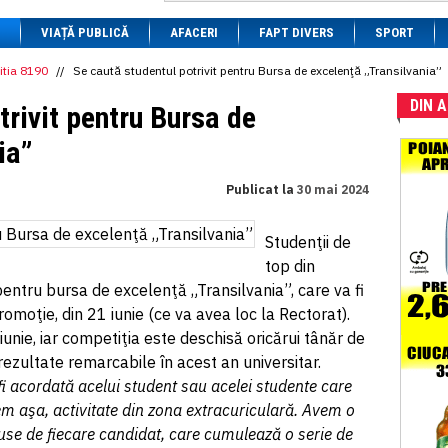
1 BRL
= 0.7714 RON
VIAȚĂ PUBLICĂ
1 CAD
= 3.1559 RON
AFACERI
FAPT DIVERS
SPORT
1 CHF
= 5.2813 RON
1 CNY
= 0.6015 RON
itia 8190
//
Se caută studentul potrivit pentru Bursa de excelenţă „Transilvania”
1 CZK
= 0.1993 RON
DIN 
1 DKK
= 0.6668 RON
trivit pentru Bursa de
1 EGP
= 0.0860 RON
1 HUF
= 1.2223 RON
ia”
1 INR
= 0.0513 RON
1 JPY
= 3.0556 RON
Publicat la
30 mai 2024
1 KRW
= 0.3047 RON
1 MDL
= 0.2538 RON
1 MXN
= 0.2227 RON
Studenţii de
1 NOK
= 0.4191 RON
top din
1 NZD
= 2.6097 RON
1 PLN
= 1.1646 RON
pentru bursa de excelenţă „Transilvania”, care va fi
1 RSD
= 0.0425 RON
romoţie, din 21 iunie (ce va avea loc la Rectorat).
1 RUB
= 0.0530 RON
iunie, iar competiţia este deschisă oricărui tânăr de
1 SEK
= 0.4526 RON
1 TRY
= 0.1141 RON
rezultate remarcabile în acest an universitar.
1 UAH
= 0.1048 RON
i acordată acelui student sau acelei studente care
1 XDR
= 5.9383 RON
 aşa, activitate din zona extracuriculară. Avem o
1 ZAR
= 0.2318 RON
use de fiecare candidat, care cumulează o serie de