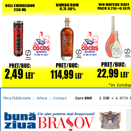
Mica Publicitate
Arhiva
Contact
|
|
Curs BNR
1 EUR
= 4.9774 
1 USD
= 4.3833 
1 GBP
= 5.8304 
1 XAU
= 464.461
1 AED
= 1.1933 
1 AUD
= 2.7957 
1 BGN
= 2.5449 