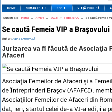
1 BRL
= 0.7714 
HOME
SUMAR EDITIE
SOCIAL
VIAȚĂ PUBLICĂ
1 CAD
= 3.1559 
A
1 CHF
= 5.2813 
1 CNY
= 0.6015 
Sunteti aici:
Home
//
Arhiva
//
2018
//
Editia 6709
//
Se caută Femeia VI
1 CZK
= 0.1993 
1 DKK
= 0.6668 
Se caută Femeia VIP a Braşovului
1 EGP
= 0.0860 
1 HUF
= 1.2223 
Autor:
Adina CHIRVASĂ
1 INR
= 0.0513 
1 JPY
= 3.0556 
Jurizarea va fi făcută de Asociaţia 
1 KRW
= 0.3047 
Afaceri
1 MDL
= 0.2538 
1 MXN
= 0.2227 
1 NOK
= 0.4191 
1 NZD
= 2.6097 
1 PLN
= 1.1646 
1 RSD
= 0.0425 
Asociaţia Femeilor de Afaceri şi a Feme
1 RUB
= 0.0530 
1 SEK
= 0.4526 
de Întreprinderi Braşov (AFAFCI), membr
1 TRY
= 0.1141 
1 UAH
= 0.1048 
Asociaţiilor Femeilor de Afaceri din Ro
1 XDR
= 5.9383 
1 ZAR
= 0.2318 
dat, ieri, startul celei de-a VI-a ediţii a 