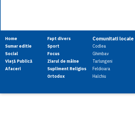
Comunitati locale
Home
Fapt divers
Sumar editie
Sport
Codlea
Social
Focus
Ghimbav
Viață Publică
Ziarul de mâine
Tarlungeni
Afaceri
Supliment Religios
Feldioara
Ortodox
Halchiu