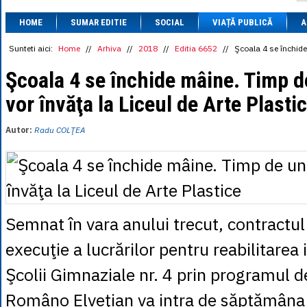
1 BRL
= 0.7714 
HOME
SUMAR EDITIE
SOCIAL
VIAȚĂ PUBLICĂ
1 CAD
= 3.1559 
A
1 CHF
= 5.2813 
1 CNY
= 0.6015 
Sunteti aici:
Home
//
Arhiva
//
2018
//
Editia 6652
//
Şcoala 4 se închide 
1 CZK
= 0.1993 
1 DKK
= 0.6668 
Şcoala 4 se închide mâine. Timp de
1 EGP
= 0.0860 
vor învăţa la Liceul de Arte Plasti
1 HUF
= 1.2223 
1 INR
= 0.0513 
1 JPY
= 3.0556 
Autor:
Radu COLŢEA
1 KRW
= 0.3047 
1 MDL
= 0.2538 
1 MXN
= 0.2227 
1 NOK
= 0.4191 
1 NZD
= 2.6097 
1 PLN
= 1.1646 
1 RSD
= 0.0425 
Semnat în vara anului trecut, contractul 
1 RUB
= 0.0530 
1 SEK
= 0.4526 
execuţie a lucrărilor pentru reabilitarea 
1 TRY
= 0.1141 
1 UAH
= 0.1048 
Şcolii Gimnaziale nr. 4 prin programul 
1 XDR
= 5.9383 
1 ZAR
= 0.2318 
Româno Elveţian va intra de săptămâna v