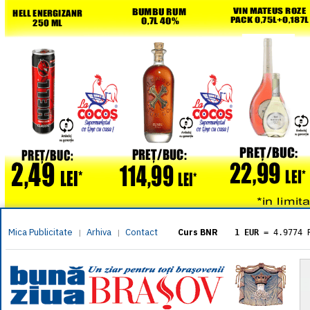
Mica Publicitate
Arhiva
Contact
|
|
Curs BNR
1 EUR
= 4.9774 
1 USD
= 4.3833 
1 GBP
= 5.8304 
1 XAU
= 464.461
1 AED
= 1.1933 
1 AUD
= 2.7957 
1 BGN
= 2.5449 