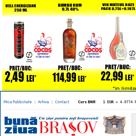
Mica Publicitate
Arhiva
Contact
|
|
Curs BNR
1 EUR
= 4.9774 
1 USD
= 4.3833 
1 GBP
= 5.8304 
1 XAU
= 464.461
1 AED
= 1.1933 
1 AUD
= 2.7957 
1 BGN
= 2.5449 