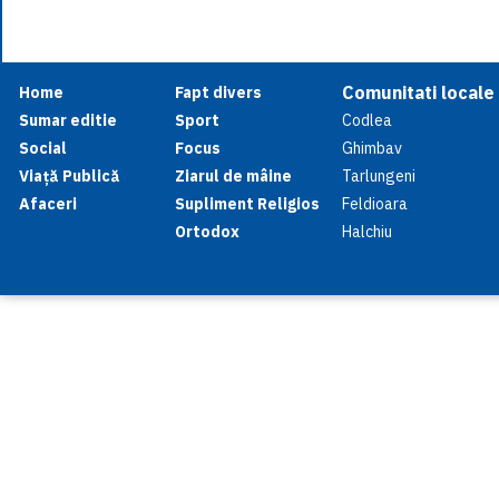
Comunitati locale
Home
Fapt divers
Sumar editie
Sport
Codlea
Social
Focus
Ghimbav
Viață Publică
Ziarul de mâine
Tarlungeni
Afaceri
Supliment Religios
Feldioara
Ortodox
Halchiu