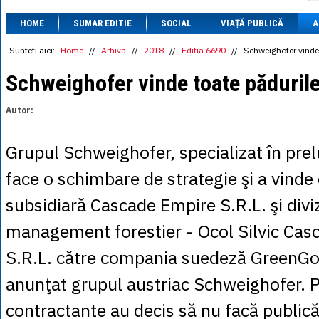
1 BRL
= 0.7714 
HOME
SUMAR EDITIE
SOCIAL
VIAȚĂ PUBLICĂ
1 CAD
= 3.1559 
A
1 CHF
= 5.2813 
1 CNY
= 0.6015 
Sunteti aici:
Home
//
Arhiva
//
2018
//
Editia 6690
//
Schweighofer vinde
1 CZK
= 0.1993 
1 DKK
= 0.6668 
Schweighofer vinde toate păduril
1 EGP
= 0.0860 
1 HUF
= 1.2223 
Autor:
1 INR
= 0.0513 
1 JPY
= 3.0556 
1 KRW
= 0.3047 
Grupul Schweighofer, specializat în pre
1 MDL
= 0.2538 
1 MXN
= 0.2227 
face o schimbare de strategie şi a vind
1 NOK
= 0.4191 
1 NZD
= 2.6097 
subsidiară Cascade Empire S.R.L. şi divi
1 PLN
= 1.1646 
1 RSD
= 0.0425 
management forestier - Ocol Silvic Cas
1 RUB
= 0.0530 
1 SEK
= 0.4526 
S.R.L. către compania suedeză GreenGo
1 TRY
= 0.1141 
1 UAH
= 0.1048 
anunţat grupul austriac Schweighofer. P
1 XDR
= 5.9383 
1 ZAR
= 0.2318 
contractante au decis să nu facă public