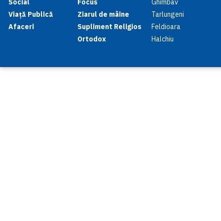
Social
Focus
Ghimbav
Viață Publică
Ziarul de mâine
Tarlungeni
Afaceri
Supliment Religios
Feldioara
Ortodox
Halchiu