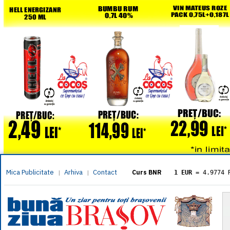
Mica Publicitate
Arhiva
Contact
|
|
Curs BNR
1 EUR
= 4.9774 
1 USD
= 4.3833 
1 GBP
= 5.8304 
1 XAU
= 464.461
1 AED
= 1.1933 
1 AUD
= 2.7957 
1 BGN
= 2.5449 