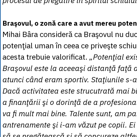
procesul de pregătire în spiritul schiulu
Braşovul, o zonă care a avut mereu poten
Mihai Bâra consideră ca Braşovul nu duc
potenţial uman în ceea ce priveşte schiul
acesta trebuie valorificat.
„Potenţial exis
Braşovul este la aceeaşi distanţă faţă 
atunci când eram sportiv. Staţiunile s-a
Dacă activitatea este strucutrată mai b
a finanţării şi o dorinţă de a profesiona
va fi mult mai bine. Talente sunt, am pa
antrenamente şi i-am văzut pe copii. Ei 
să se pregătească şi să concureze altfel