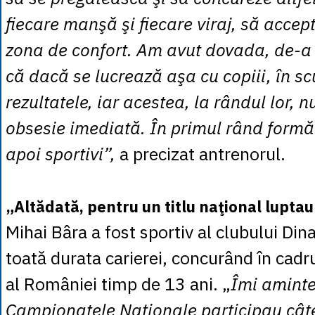
fiecare manşă şi fiecare viraj, să accep
zona de confort. Am avut dovada, de-a 
că dacă se lucrează aşa cu copiii, în sc
rezultatele, iar acestea, la rândul lor, n
obsesie imediată. În primul rând form
apoi sportivi”,
a precizat antrenorul.
„Altădată, pentru un titlu naţional lupta
Mihai Bâra a fost sportiv al clubului Di
toată durata carierei, concurând în cadru
al României timp de 13 ani. „
Îmi aminte
Campionatele Naţionale participau cât