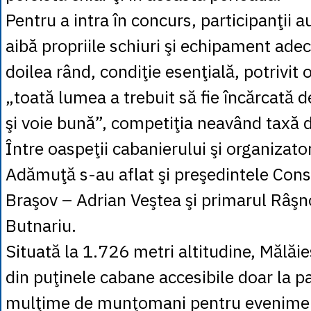
Pentru a intra în concurs, participanţii a
aibă propriile schiuri şi echipament adecv
doilea rând, condiţie esenţială, potrivit 
„toată lumea a trebuit să fie încărcată d
şi voie bună”, competiţia neavând taxă d
Între oaspeţii cabanierului şi organizato
Adămuţă s-au aflat şi preşedintele Cons
Braşov – Adrian Veştea şi primarul Râşno
Butnariu.
Situată la 1.726 metri altitudine, Mălăi
din puţinele cabane accesibile doar la p
mulţime de munţomani pentru eveniment