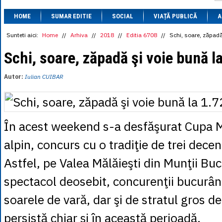
1 BRL
= 0.7714 
HOME
SUMAR EDITIE
SOCIAL
VIAȚĂ PUBLICĂ
1 CAD
= 3.1559 
A
1 CHF
= 5.2813 
1 CNY
= 0.6015 
Sunteti aici:
Home
//
Arhiva
//
2018
//
Editia 6708
//
Schi, soare, zăpadă
1 CZK
= 0.1993 
1 DKK
= 0.6668 
Schi, soare, zăpadă şi voie bună l
1 EGP
= 0.0860 
1 HUF
= 1.2223 
Autor:
Iulian CUIBAR
1 INR
= 0.0513 
1 JPY
= 3.0556 
1 KRW
= 0.3047 
1 MDL
= 0.2538 
1 MXN
= 0.2227 
În acest weekend s-a desfăşurat Cupa Mă
1 NOK
= 0.4191 
1 NZD
= 2.6097 
alpin, concurs cu o tradiţie de trei decen
1 PLN
= 1.1646 
1 RSD
= 0.0425 
Astfel, pe Valea Mălăieşti din Munţii Buc
1 RUB
= 0.0530 
1 SEK
= 0.4526 
spectacol deosebit, concurenţii bucurân
1 TRY
= 0.1141 
1 UAH
= 0.1048 
1 XDR
= 5.9383 
soarele de vară, dar şi de stratul gros d
1 ZAR
= 0.2318 
persistă chiar şi în această perioadă.