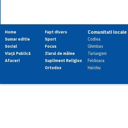
Comunitati locale
Home
Fapt divers
Sumar editie
Sport
Codlea
Social
Focus
Ghimbav
Viață Publică
Ziarul de mâine
Tarlungeni
Afaceri
Supliment Religios
Feldioara
Ortodox
Halchiu