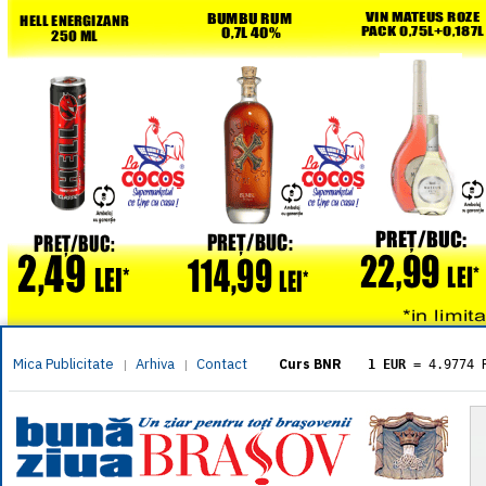
Mica Publicitate
Arhiva
Contact
|
|
Curs BNR
1 EUR
= 4.9774 
1 USD
= 4.3833 
1 GBP
= 5.8304 
1 XAU
= 464.461
1 AED
= 1.1933 
1 AUD
= 2.7957 
1 BGN
= 2.5449 