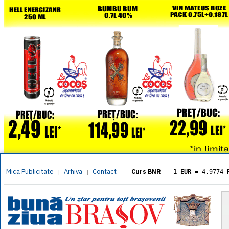
Mica Publicitate
Arhiva
Contact
|
|
Curs BNR
1 EUR
= 4.9774 
1 USD
= 4.3833 
1 GBP
= 5.8304 
1 XAU
= 464.461
1 AED
= 1.1933 
1 AUD
= 2.7957 
1 BGN
= 2.5449 