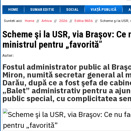
1 BRL
= 0.7714 
HOME
SUMAR EDITIE
SOCIAL
VIAȚĂ PUBLICĂ
1 CAD
= 3.1559 
A
1 CHF
= 5.2813 
1 CNY
= 0.6015 
Sunteti aici:
Home
//
Arhiva
//
2026
//
Editia 8656
//
Scheme şi la USR, v
1 CZK
= 0.1993 
1 DKK
= 0.6668 
Scheme şi la USR, via Braşov: Ce 
1 EGP
= 0.0860 
ministrul pentru „favorită”
1 HUF
= 1.2223 
1 INR
= 0.0513 
1 JPY
= 3.0556 
Autor:
1 KRW
= 0.3047 
1 MDL
= 0.2538 
Fostul administrator public al Braş
1 MXN
= 0.2227 
Miron, numită secretar general al mi
1 NOK
= 0.4191 
1 NZD
= 2.6097 
Darău, după ce a fost şefa de cabin
1 PLN
= 1.1646 
„Balet” administrativ pentru a aju
1 RSD
= 0.0425 
1 RUB
= 0.0530 
public special, cu complicitatea se
1 SEK
= 0.4526 
1 TRY
= 0.1141 
1 UAH
= 0.1048 
1 XDR
= 5.9383 
1 ZAR
= 0.2318 