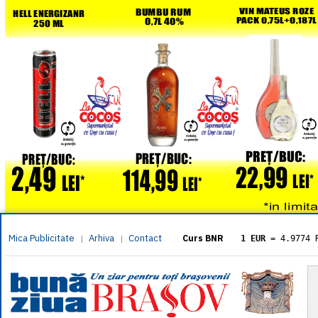
Mica Publicitate
Arhiva
Contact
|
|
Curs BNR
1 EUR
= 4.9774 
1 USD
= 4.3833 
1 GBP
= 5.8304 
1 XAU
= 464.461
1 AED
= 1.1933 
1 AUD
= 2.7957 
1 BGN
= 2.5449 