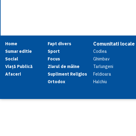
Comunitati locale
Home
Fapt divers
Sumar editie
Sport
Codlea
Social
Focus
Ghimbav
Viață Publică
Ziarul de mâine
Tarlungeni
Afaceri
Supliment Religios
Feldioara
Ortodox
Halchiu