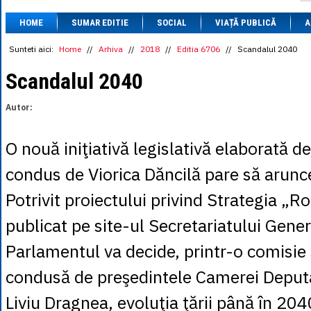
1 BRL
= 0.7714 
HOME
SUMAR EDITIE
SOCIAL
VIAȚĂ PUBLICĂ
1 CAD
= 3.1559 
A
1 CHF
= 5.2813 
1 CNY
= 0.6015 
Sunteti aici:
Home
//
Arhiva
//
2018
//
Editia 6706
//
Scandalul 2040
1 CZK
= 0.1993 
1 DKK
= 0.6668 
Scandalul 2040
1 EGP
= 0.0860 
1 HUF
= 1.2223 
Autor:
1 INR
= 0.0513 
1 JPY
= 3.0556 
1 KRW
= 0.3047 
O nouă iniţiativă legislativă elaborată d
1 MDL
= 0.2538 
1 MXN
= 0.2227 
condus de Viorica Dăncilă pare să arunce
1 NOK
= 0.4191 
1 NZD
= 2.6097 
Potrivit proiectului privind Strategia „
1 PLN
= 1.1646 
1 RSD
= 0.0425 
publicat pe site-ul Secretariatului Gener
1 RUB
= 0.0530 
1 SEK
= 0.4526 
Parlamentul va decide, printr-o comisie 
1 TRY
= 0.1141 
1 UAH
= 0.1048 
condusă de preşedintele Camerei Deputaţ
1 XDR
= 5.9383 
1 ZAR
= 0.2318 
Liviu Dragnea, evoluţia ţării până în 2040