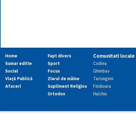
Comunitati locale
Home
Fapt divers
Sumar editie
Sport
Codlea
Social
Focus
Ghimbav
Viață Publică
Ziarul de mâine
Tarlungeni
Afaceri
Supliment Religios
Feldioara
Ortodox
Halchiu