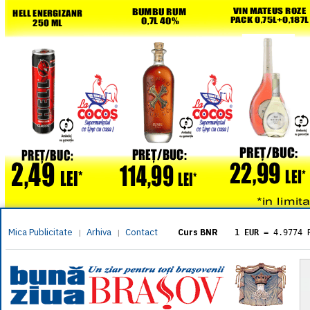
Mica Publicitate
Arhiva
Contact
|
|
Curs BNR
1 EUR
= 4.9774 
1 USD
= 4.3833 
1 GBP
= 5.8304 
1 XAU
= 464.461
1 AED
= 1.1933 
1 AUD
= 2.7957 
1 BGN
= 2.5449 