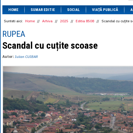
1 BRL
= 0.7714 
HOME
SUMAR EDITIE
SOCIAL
VIAȚĂ PUBLICĂ
1 CAD
= 3.1559 
A
1 CHF
= 5.2813 
1 CNY
= 0.6015 
Sunteti aici:
Home
//
Arhiva
//
2025
//
Editia 8508
//
Scandal cu cuțite 
1 CZK
= 0.1993 
1 DKK
= 0.6668 
RUPEA
1 EGP
= 0.0860 
1 HUF
= 1.2223 
Scandal cu cuțite scoase
1 INR
= 0.0513 
1 JPY
= 3.0556 
Autor:
Iulian CUIBAR
1 KRW
= 0.3047 
1 MDL
= 0.2538 
1 MXN
= 0.2227 
1 NOK
= 0.4191 
1 NZD
= 2.6097 
1 PLN
= 1.1646 
1 RSD
= 0.0425 
1 RUB
= 0.0530 
1 SEK
= 0.4526 
1 TRY
= 0.1141 
1 UAH
= 0.1048 
1 XDR
= 5.9383 
1 ZAR
= 0.2318 