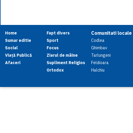
Comunitati locale
Home
Fapt divers
Sumar editie
Sport
Codlea
Social
Focus
Ghimbav
Viață Publică
Ziarul de mâine
Tarlungeni
Afaceri
Supliment Religios
Feldioara
Ortodox
Halchiu