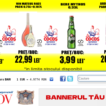
urs BNR
1 EUR
= 4.9774 RON
1 USD
= 4.3833 RON
1 GBP
= 5.8304 RON
1 XAU
= 464.4611 RON
1 AED
= 1.1933 RON
1 AUD
= 2.7957 RON
1 BGN
= 2.5449 RON