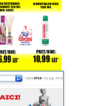
Editia
8718 -
06 aug
09:30