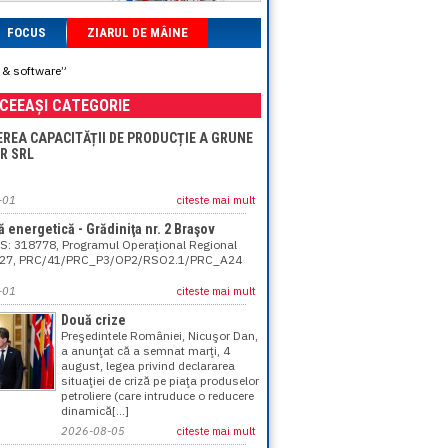
FOCUS
ZIARUL DE MÂINE
 & software”
ACEEAȘI CATEGORIE
EREA CAPACITĂȚII DE PRODUCȚIE A GRUNE
R SRL
-01
citeste mai mult
ă energetică - Grădiniţa nr. 2 Braşov
: 318778, Programul Operaţional Regional
27, PRC/41/PRC_P3/OP2/RSO2.1/PRC_A24
-01
citeste mai mult
Două crize
Preşedintele României, Nicuşor Dan,
a anunţat că a semnat marţi, 4
august, legea privind declararea
situaţiei de criză pe piaţa produselor
petroliere (care intruduce o reducere
dinamică[...]
2026-08-05
citeste mai mult