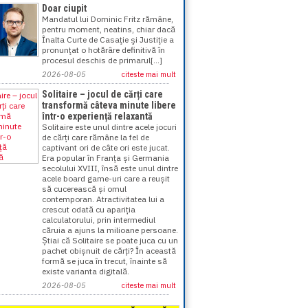
Doar ciupit
Mandatul lui Dominic Fritz rămâne,
pentru moment, neatins, chiar dacă
Înalta Curte de Casaţie şi Justiţie a
pronunţat o hotărâre definitivă în
procesul deschis de primarul[...]
2026-08-05
citeste mai mult
Solitaire – jocul de cărți care
transformă câteva minute libere
într-o experiență relaxantă
Solitaire este unul dintre acele jocuri
de cărți care rămâne la fel de
captivant ori de câte ori este jucat.
Era popular în Franța și Germania
secolului XVIII, însă este unul dintre
acele board game-uri care a reușit
să cucerească și omul
contemporan. Atractivitatea lui a
crescut odată cu apariția
calculatorului, prin intermediul
căruia a ajuns la milioane persoane.
Știai că Solitaire se poate juca cu un
pachet obișnuit de cărți? În această
formă se juca în trecut, înainte să
existe varianta digitală.
2026-08-05
citeste mai mult