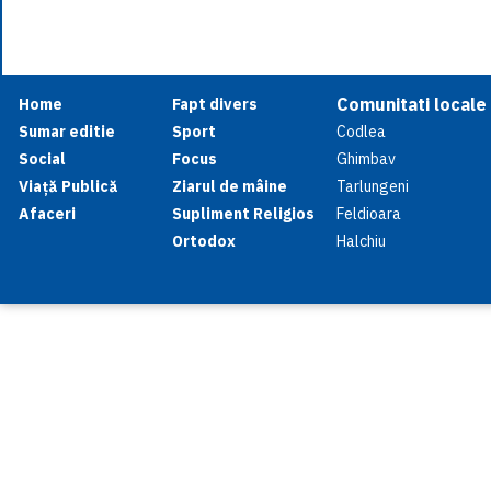
Comunitati locale
Home
Fapt divers
Sumar editie
Sport
Codlea
Social
Focus
Ghimbav
Viață Publică
Ziarul de mâine
Tarlungeni
Afaceri
Supliment Religios
Feldioara
Ortodox
Halchiu