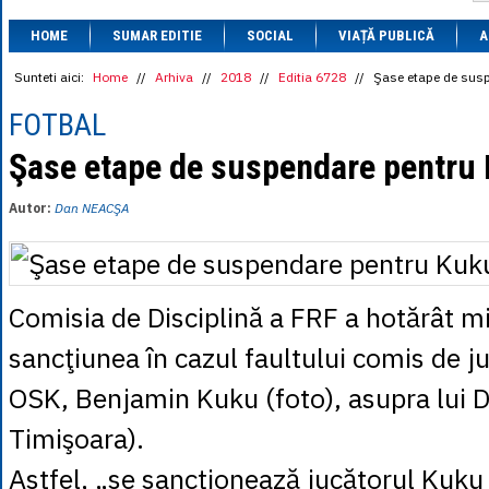
1 BRL
= 0.7714 
HOME
SUMAR EDITIE
SOCIAL
VIAȚĂ PUBLICĂ
1 CAD
= 3.1559 
A
1 CHF
= 5.2813 
1 CNY
= 0.6015 
Sunteti aici:
Home
//
Arhiva
//
2018
//
Editia 6728
//
Şase etape de sus
1 CZK
= 0.1993 
1 DKK
= 0.6668 
FOTBAL
1 EGP
= 0.0860 
1 HUF
= 1.2223 
Şase etape de suspendare pentru
1 INR
= 0.0513 
1 JPY
= 3.0556 
Autor:
Dan NEACŞA
1 KRW
= 0.3047 
1 MDL
= 0.2538 
1 MXN
= 0.2227 
1 NOK
= 0.4191 
1 NZD
= 2.6097 
Comisia de Disciplină a FRF a hotărât mi
1 PLN
= 1.1646 
1 RSD
= 0.0425 
sancţiunea în cazul faultului comis de ju
1 RUB
= 0.0530 
1 SEK
= 0.4526 
OSK, Benjamin Kuku (foto), asupra lui D
1 TRY
= 0.1141 
1 UAH
= 0.1048 
Timişoara).
1 XDR
= 5.9383 
1 ZAR
= 0.2318 
Astfel, „se sancţionează jucătorul Kuk