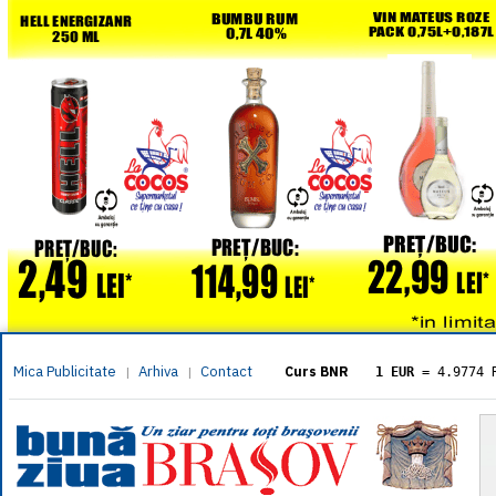
Mica Publicitate
Arhiva
Contact
|
|
Curs BNR
1 EUR
= 4.9774 
1 USD
= 4.3833 
1 GBP
= 5.8304 
1 XAU
= 464.461
1 AED
= 1.1933 
1 AUD
= 2.7957 
1 BGN
= 2.5449 