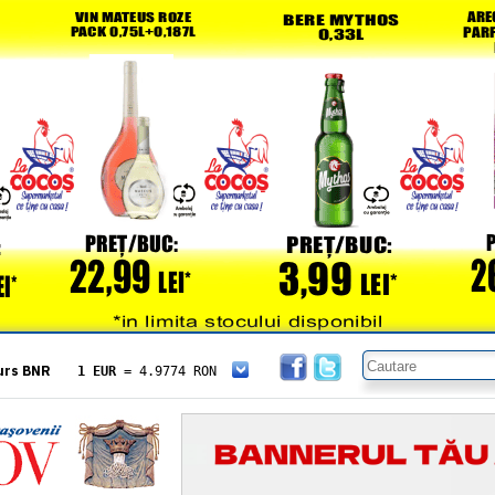
urs BNR
1 EUR
= 4.9774 RON
1 USD
= 4.3833 RON
1 GBP
= 5.8304 RON
1 XAU
= 464.4611 RON
1 AED
= 1.1933 RON
1 AUD
= 2.7957 RON
1 BGN
= 2.5449 RON