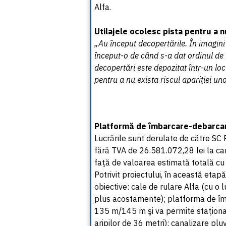
Alfa.
Utilajele ocolesc pista pentru a nu
„Au început decopertările. În imagin
început-o de când s-a dat ordinul de 
decopertări este depozitat într-un loc
pentru a nu exista riscul apariţiei un
Platformă de îmbarcare-debarca
Lucrările sunt derulate de către SC
fără TVA de 26.581.072,28 lei la ca
faţă de valoarea estimată totală cu 
Potrivit proiectului, în această eta
obiective: cale de rulare Alfa (cu o
plus acostamente); platforma de î
135 m/145 m şi va permite staţiona
aripilor de 36 metri); canalizare plu