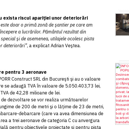
 exista riscul apariţiei unor deteriorări
i este doar o primă zonă de şantier pe care am
începere a lucrărilor. Pământul rezultat din
 special şi de asemenea, utilajele ocolesc pista
or deteriorări”
, a explicat Adrian Veştea.
re pentru 3 aeronave
 PORR Construct SRL din Bucureşti şi au o valoare
re se adaugă TVA în valoare de 5.050.403,73 lei,
TVA de 42,28 milioane de lei.
pă de dezvoltare se vor realiza următoarelor
 lungime de 200 de metri şi o lăţime de 23 de metri,
mbarcare-debarcare (care va avea dimensiunea de
rea a trei aeronave de categoria C cu anvergura
vială pentru obiectivele proiectate şi pentru pista