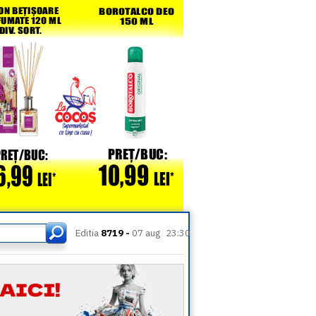
Editia
8719 -
07 aug
23:30