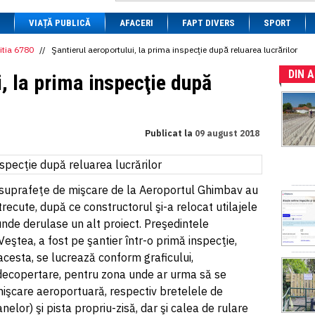
1 BRL
= 0.7714 RON
VIAȚĂ PUBLICĂ
1 CAD
= 3.1559 RON
AFACERI
FAPT DIVERS
SPORT
1 CHF
= 5.2813 RON
1 CNY
= 0.6015 RON
itia 6780
//
Şantierul aeroportului, la prima inspecţie după reluarea lucrărilor
1 CZK
= 0.1993 RON
DIN 
1 DKK
= 0.6668 RON
i, la prima inspecţie după
1 EGP
= 0.0860 RON
1 HUF
= 1.2223 RON
1 INR
= 0.0513 RON
1 JPY
= 3.0556 RON
Publicat la
09 august 2018
1 KRW
= 0.3047 RON
1 MDL
= 0.2538 RON
1 MXN
= 0.2227 RON
1 NOK
= 0.4191 RON
1 NZD
= 2.6097 RON
e suprafeţe de mişcare de la Aeroportul Ghimbav au
1 PLN
= 1.1646 RON
 trecute, după ce constructorul şi-a relocat utilajele
1 RSD
= 0.0425 RON
nde derulase un alt proiect. Preşedintele
1 RUB
= 0.0530 RON
1 SEK
= 0.4526 RON
eştea, a fost pe şantier într-o primă inspecţie,
1 TRY
= 0.1141 RON
acesta, se lucrează conform graficului,
1 UAH
= 0.1048 RON
ecopertare, pentru zona unde ar urma să se
1 XDR
= 5.9383 RON
1 ZAR
= 0.2318 RON
işcare aeroportuară, respectiv bretelele de
elor) şi pista propriu-zisă, dar şi calea de rulare