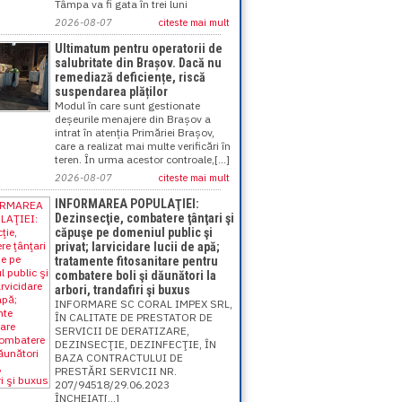
Tâmpa va fi gata în trei luni
2026-08-07
citeste mai mult
Ultimatum pentru operatorii de
salubritate din Brașov. Dacă nu
remediază deficiențe, riscă
suspendarea plăților
Modul în care sunt gestionate
deșeurile menajere din Brașov a
intrat în atenția Primăriei Brașov,
care a realizat mai multe verificări în
teren. În urma acestor controale,[...]
2026-08-07
citeste mai mult
INFORMAREA POPULAŢIEI:
Dezinsecţie, combatere ţânţari şi
căpuşe pe domeniul public şi
privat; larvicidare lucii de apă;
tratamente fitosanitare pentru
combatere boli şi dăunători la
arbori, trandafiri şi buxus
INFORMARE SC CORAL IMPEX SRL,
ÎN CALITATE DE PRESTATOR DE
SERVICII DE DERATIZARE,
DEZINSECŢIE, DEZINFECŢIE, ÎN
BAZA CONTRACTULUI DE
PRESTĂRI SERVICII NR.
207/94518/29.06.2023
ÎNCHEIAT[...]