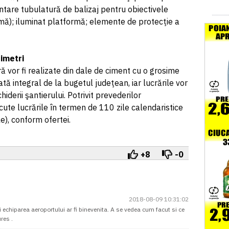
ntare tubulatură de balizaj pentru obiectivele
rmă); iluminat platformă; elemente de protecţie a
imetri
 vor fi realizate din dale de ciment cu o grosime
tă integral de la bugetul judeţean, iar lucrările vor
derii şantierului. Potrivit prevederilor
cute lucrările în termen de 110 zile calendaristice
e), conform ofertei.
+8
-0
2018-08-09 10:31:02
 echiparea aeroportului ar fi binevenita. A se vedea cum facut si ce
res .