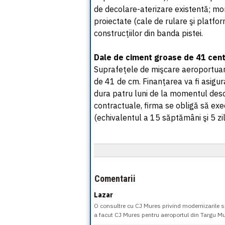
de decolare-aterizare existentă; mo
proiectate (cale de rulare şi platfo
construcţiilor din banda pistei.
Dale de ciment groase de 41 cent
Suprafeţele de mişcare aeroportuară
de 41 de cm. Finanţarea va fi asigura
dura patru luni de la momentul deschi
contractuale, firma se obligă să exe
(echivalentul a 15 săptămâni şi 5 zil
Comentarii
Lazar
O consultre cu CJ Mures privind modernizarile si
a facut CJ Mures pentru aeroportul din Targu Mu