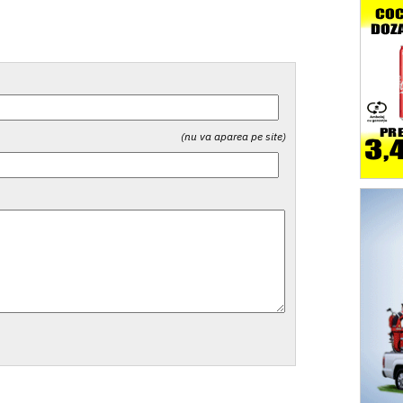
(nu va aparea pe site)