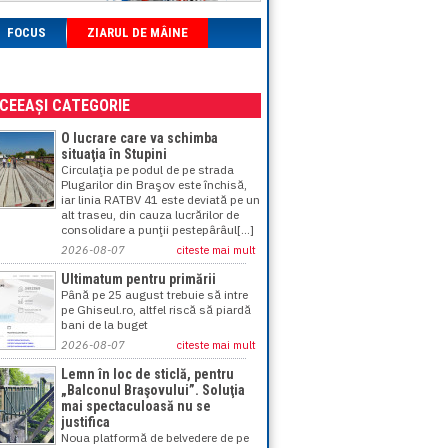
FOCUS
ZIARUL DE MÂINE
ACEEAȘI CATEGORIE
O lucrare care va schimba
situaţia în Stupini
Circulaţia pe podul de pe strada
Plugarilor din Braşov este închisă,
iar linia RATBV 41 este deviată pe un
alt traseu, din cauza lucrărilor de
consolidare a punţii pestepârâul[...]
2026-08-07
citeste mai mult
Ultimatum pentru primării
Până pe 25 august trebuie să intre
pe Ghiseul.ro, altfel riscă să piardă
bani de la buget
2026-08-07
citeste mai mult
Lemn în loc de sticlă, pentru
„Balconul Braşovului”. Soluţia
mai spectaculoasă nu se
justifica
Noua platformă de belvedere de pe