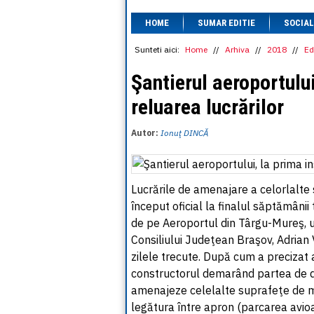
HOME
SUMAR EDITIE
SOCIAL
Sunteti aici:
Home
//
Arhiva
//
2018
//
Ed
Şantierul aeroportulu
reluarea lucrărilor
Autor:
Ionuţ DINCĂ
Lucrările de amenajare a celorlalt
început oficial la finalul săptămânii
de pe Aeroportul din Târgu-Mureş, u
Consiliului Judeţean Braşov, Adrian V
zilele trecute. După cum a precizat 
constructorul demarând partea de d
amenajeze celelalte suprafeţe de m
legătura între apron (parcarea avioan