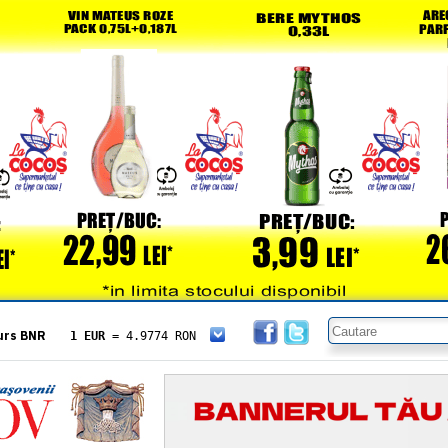
urs BNR
1 EUR
= 4.9774 RON
1 USD
= 4.3833 RON
1 GBP
= 5.8304 RON
1 XAU
= 464.4611 RON
1 AED
= 1.1933 RON
1 AUD
= 2.7957 RON
1 BGN
= 2.5449 RON