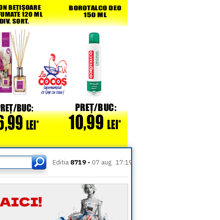
Editia
8719 -
07 aug
17:19