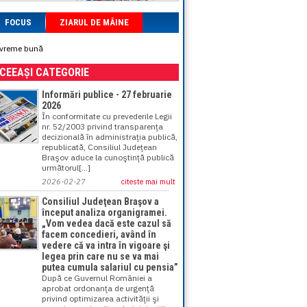
FOCUS
ZIARUL DE MÂINE
u vreme bună
ACEEAȘI CATEGORIE
Informări publice - 27 februarie
2026
În conformitate cu prevederile Legii
nr. 52/2003 privind transparenţa
decizională în administraţia publică,
republicată, Consiliul Judeţean
Braşov aduce la cunoştinţă publică
următorul[...]
2026-02-27
citeste mai mult
Consiliul Judeţean Braşov a
început analiza organigramei.
„Vom vedea dacă este cazul să
facem concedieri, având în
vedere că va intra în vigoare şi
legea prin care nu se va mai
putea cumula salariul cu pensia”
După ce Guvernul României a
aprobat ordonanţa de urgenţă
privind optimizarea activităţii şi