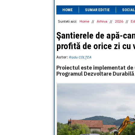
HOME
SUMAR EDITIE
SOCIAL
Sunteti aici:
Home
//
Arhiva
//
2026
//
Ed
Şantierele de apă-can
profită de orice zi c
Autor:
Radu COLŢEA
Proiectul este implementat de
Programul Dezvoltare Durabil