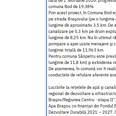
data de 1 februarie 2026, progresul
comuna Bod de 19,38%.
Prin acest proiect, în Comuna Bod es
pe strada Braşovului (pe o lungime 
lungime de aproximativ 3,5 km. De a
canalizare pe 0,3 km pe drum exploa
lungime de 8,25 km. Nu în ultimul rân
pompare a apei uzate menajere şi c
lungime totală de 11,963 km.
Pentru comuna Sânpetru este prevăzu
lungime de 11,8 km) şi extinderea r
De asemenea, în comună vor fi reali
conductele de refulare aferente ac
Lucrările la reţelele de apă şi canal
regional de dezvoltare a infrastructu
Braşov/Regiunea Centru - etapa II
Apa Braşov, co-finanţat din Fondul
Dezvoltare Durabilă 2021 – 2027. C