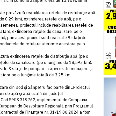
 fizic în comuna Sânpetru era de 13,90%, iar în
te prevăzută reabilitarea reţelei de distribuţie apă
de 0,29 km), extinderea reţelei de apă, pe o
semenea, proiectul include reabilitarea reţelei de
tare, extinderea reţelei de canalizare, pe o
d, prin acest proiect sunt realizate 9 staţii de
onductele de refulare aferente acestora pe o
tă extinderea reţelei de distribuţie apă (pe o
eţelei de canalizare (pe o lungime de 18,593 km).
zate 3 staţii de pompare a apei uzate menajere şi
estora pe o lungime totală de 3,25 km.
izare din Bod şi Sânpetru fac parte din „Proiectul
rii de apă şi apă uzată din judeţul
”, Cod SMIS 319762, implementat de Compania
 European de Dezvoltare Regională prin Programul
ontractul de Finanţare nr. 31/19.06.2024 a fost