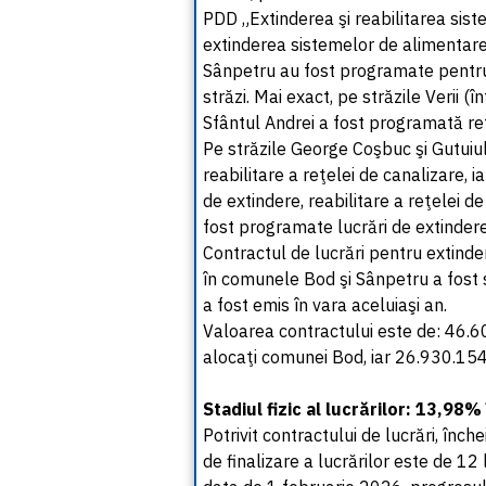
PDD „Extinderea şi reabilitarea sist
extinderea sistemelor de alimentare
Sânpetru au fost programate pentru
străzi. Mai exact, pe străzile Verii (î
Sfântul Andrei a fost programată ref
Pe străzile George Coşbuc şi Gutuiul
reabilitare a reţelei de canalizare, 
de extindere, reabilitare a reţelei d
fost programate lucrări de extindere
Contractul de lucrări pentru extinde
în comunele Bod şi Sânpetru a fost s
a fost emis în vara aceluiaşi an.
Valoarea contractului este de: 46.60
alocaţi comunei Bod, iar 26.930.154
Stadiul fizic al lucrărilor: 13,98
Potrivit contractului de lucrări, înc
de finalizare a lucrărilor este de 12 