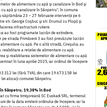
emelor de alimentare cu apă şi canalizare în Bod şi
 cu apă şi canalizare în Sânpetru”, în comuna
 săptămâna 23 – 27 februarie intervenţii pe 6
ntre str. George Coşbuc şi str. Drumul cu Plopi) şi
acerea infrastructurii rutiere.
ui au fost programate lucrări de extindere,
iar pe strada Primăverii 3 au fost prevăzute lucrări
e alimentare cu apă. Pe o altă stradă, Cireşului, au
, reabilitare a reţelei de alimentare cu apă.
rea şi reabilitarea sistemelor de alimentare cu apă
emnat în luna aprilie 2025, iar ordinul de începere
3.312 lei (fără TVA), din care 19.673.158 lei
 lei alocaţi comunei Sânpetru.
% în Sânpetru, 19,38% în Bod
heiat cu firma timişoreană SC Euskadi SRL, termenul
luni de la data emiterii ordinului de începere, iar la