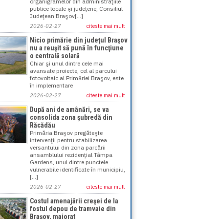
organigramelor din administraţiile
publice locale şi judeţene, Consiliul
Judeţean Braşov[...]
2026-02-27
citeste mai mult
Nicio primărie din judeţul Braşov
nu a reuşit să pună în funcţiune
o centrală solară
Chiar şi unul dintre cele mai
avansate proiecte, cel al parcului
fotovoltaic al Primăriei Braşov, este
în implementare
2026-02-27
citeste mai mult
După ani de amânări, se va
consolida zona şubredă din
Răcădău
Primăria Braşov pregăteşte
intervenţii pentru stabilizarea
versantului din zona parcării
ansamblului rezidenţial Tâmpa
Gardens, unul dintre punctele
vulnerabile identificate în municipiu,
[...]
2026-02-27
citeste mai mult
Costul amenajării creşei de la
fostul depou de tramvaie din
Braşov, majorat