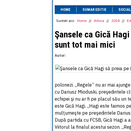
HOME
SUMAR EDITIE
SOCIAL
Sunteti aici:
Home
//
Arhiva
//
2018
//
Ed
Şansele ca Gică Hagi 
sunt tot mai mici
Autor:
polonezi. „Regele” nu ar mai ajunge 
cu Dariusz Mioduski, preşedintele clu
echipei şi nu ar fi pe placul său un
este Gică Hagi. „Hagi este faimos pe
mulţumeşte pe preşedintele Dariusz Mi
După partida cu FCSB, Gică Hagi a an
Viitorul la finalul acestui sezon. „R