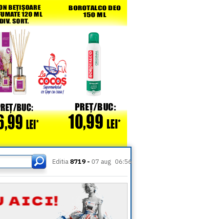
Editia
8719 -
07 aug
06:56