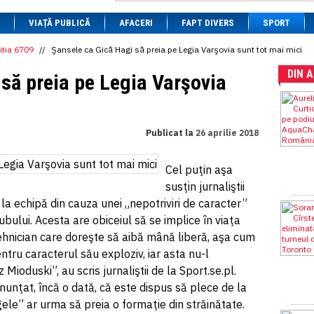
1 BRL
= 0.7714 RON
VIAȚĂ PUBLICĂ
1 CAD
= 3.1559 RON
AFACERI
FAPT DIVERS
SPORT
1 CHF
= 5.2813 RON
1 CNY
= 0.6015 RON
itia 6709
//
Şansele ca Gică Hagi să preia pe Legia Varşovia sunt tot mai mici
1 CZK
= 0.1993 RON
DIN 
1 DKK
= 0.6668 RON
să preia pe Legia Varşovia
1 EGP
= 0.0860 RON
1 HUF
= 1.2223 RON
1 INR
= 0.0513 RON
1 JPY
= 3.0556 RON
Publicat la
26 aprilie 2018
1 KRW
= 0.3047 RON
1 MDL
= 0.2538 RON
1 MXN
= 0.2227 RON
Cel puţin aşa
1 NOK
= 0.4191 RON
susţin jurnaliştii
1 NZD
= 2.6097 RON
1 PLN
= 1.1646 RON
la echipă din cauza unei „nepotriviri de caracter”
1 RSD
= 0.0425 RON
bului. Acesta are obiceiul să se implice în viaţa
1 RUB
= 0.0530 RON
 tehnician care doreşte să aibă mână liberă, aşa cum
1 SEK
= 0.4526 RON
1 TRY
= 0.1141 RON
ntru caracterul său exploziv, iar asta nu-l
1 UAH
= 0.1048 RON
oduski”, au scris jurnaliştii de la Sport.se.pl.
1 XDR
= 5.9383 RON
unţat, încă o dată, că este dispus să plece de la
1 ZAR
= 0.2318 RON
egele” ar urma să preia o formaţie din străinătate.