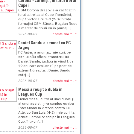
Corona - Zărnești, în turul trei al
Cupei
CSM Corona Brașov s-a calificat în
turul al treilea al Cupei României,
după victoria cu 3-0 (2-0) în fața
formației CSM Săcele. Bogdan Rusu
a marcat de două ori în prima[...]
2026-08-07
citeste mai mult
Daniel Sandu a semnat cu FC
Argeş
FC Argeş a anunţat, miercuri, pe
site-ul său oficial, transferul lui
Daniel Sandu, jucător în vârstă de
19 ani care evoluează pe post de
extremă dreapta. „Daniel Sandu
este[...]
2026-08-07
citeste mai mult
Messi a reuşit o dublă în
Leagues Cup
Lionel Messi, autor al unei duble şi
al unui assist, şi-a condus echipa
Inter Miami la victorie contra lui
Atletico San Luis (4-2), miercuri, la
debutul ambelor echipe în Leagues
Cup, într-un[...]
2026-08-07
citeste mai mult