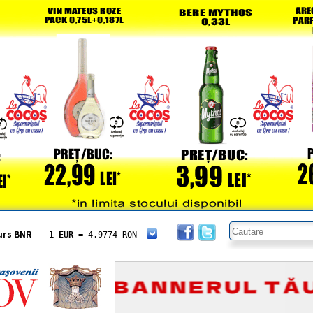
urs BNR
1 EUR
= 4.9774 RON
1 USD
= 4.3833 RON
1 GBP
= 5.8304 RON
1 XAU
= 464.4611 RON
1 AED
= 1.1933 RON
1 AUD
= 2.7957 RON
1 BGN
= 2.5449 RON