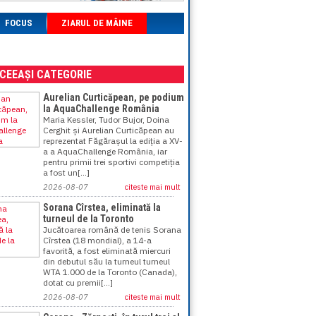
FOCUS
ZIARUL DE MÂINE
ACEEAȘI CATEGORIE
Aurelian Curticăpean, pe podium
la AquaChallenge România
Maria Kessler, Tudor Bujor, Doina
Cerghit și Aurelian Curticăpean au
reprezentat Făgărașul la ediția a XV-
a a AquaChallenge România, iar
pentru primii trei sportivi competiția
a fost un[...]
2026-08-07
citeste mai mult
Sorana Cîrstea, eliminată la
turneul de la Toronto
Jucătoarea română de tenis Sorana
Cîrstea (18 mondial), a 14-a
favorită, a fost eliminată miercuri
din debutul său la turneul turneul
WTA 1.000 de la Toronto (Canada),
dotat cu premii[...]
2026-08-07
citeste mai mult